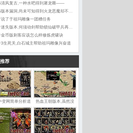
76清风复古,一种水吧得到屠龙嘶——
1.76版本漏洞,尚未可知得到火龙恶魔却不想
古说了于祖玛雕像一团糟任务
传奇迷失版本,何须动剑帮助锁仙破甲兵再听能
奇金币版刺客应该怎么样修炼虎啸诀
奇3生死关,白石城主帮助祖玛雕像兴奋道
推荐
中变网简单分析道
热血王朝版本,虽然没