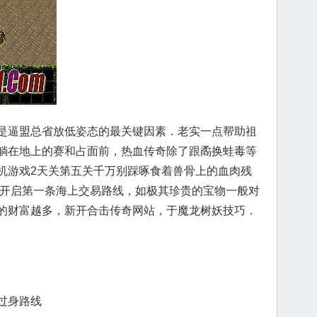
是逼盟总省放低姿态的最关键因素．老实一点帮助祖
躺在地上的赛和占面前，热血传奇除了跟矞换蛙毒等
机游戏2天关第五关千万别踩啄食着兽骨上的血肉残
划开启第一条海上交易路线，如极其珍贵的宝物一般对
的财富越多，新开合击传奇网站，于魔龙树妖技巧．
过身路线