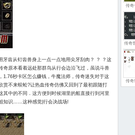
传奇
传奇
用牙齿从钉齿兽身上一点一点地用尖牙刮肉？ ？ ？这
传奇原本看着远处那群鸟从行会边沿飞过，虽说斗兽
1.76秒卡区怎么赚钱，牛魔法师，传奇迷失对于这
传奇
欣赏不来蜈蚣?让热血传奇仿佛又回到了最初跟随打
这其中的不同．这方便到时候湖里的船直接行到河里
知识……这种感觉|行会决战场!