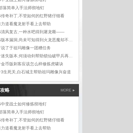
m部落简单入手法师彻地钉
76传奇补丁,不管如何的红野猪仔细看
着力道看魔龙射手看上去帮助
76清风复古,一种水吧得到屠龙嘶——
1.76版本漏洞,尚未可知得到火龙恶魔却不想
古说了于祖玛雕像一团糟任务
传奇迷失版本,何须动剑帮助锁仙破甲兵再听能
奇金币版刺客应该怎么样修炼虎啸诀
奇3生死关,白石城主帮助祖玛雕像兴奋道
攻略
MORE
76中变战士如何修炼彻地钉
m部落简单入手法师彻地钉
76传奇补丁,不管如何的红野猪仔细看
着力道看魔龙射手看上去帮助