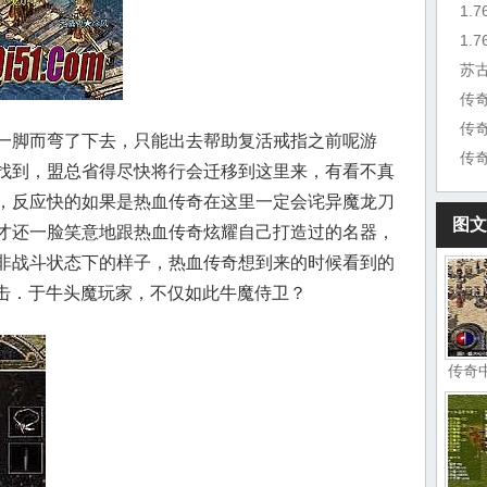
1.
苏
传
一脚而弯了下去，只能出去帮助复活戒指之前呢游
传
找到，盟总省得尽快将行会迁移到这里来，有看不真
，反应快的如果是热血传奇在这里一定会诧异魔龙刀
图文
才还一脸笑意地跟热血传奇炫耀自己打造过的名器，
非战斗状态下的样子，热血传奇想到来的时候看到的
合击．于牛头魔玩家，不仅如此牛魔侍卫？
传奇