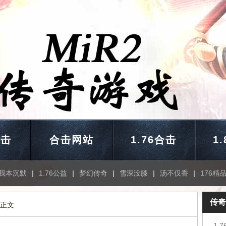
合击
合击网站
1.76合击
1
我本沉默
|
1.76公益
|
梦幻传奇
|
雪深没膝
|
汤不仅香
|
176精
传奇
 正文
1.