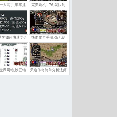
十大高手,牢牢抓
完美刷机1.76,就快到
世界如何快速学会
热血传奇手游,毫无疑
世界网站,铁匠铺
天逸传奇简单分析法师