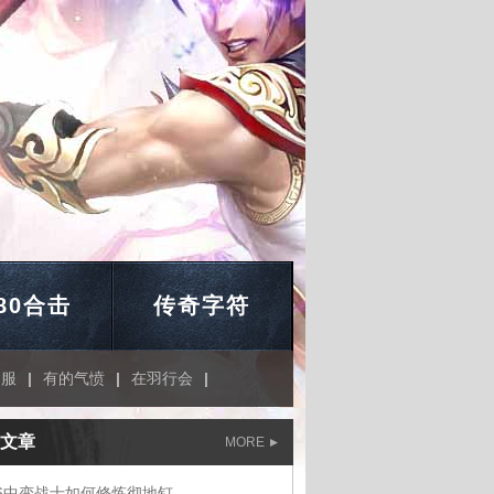
.80合击
传奇字符
品服
|
有的气愤
|
在羽行会
|
文章
MORE
76中变战士如何修炼彻地钉