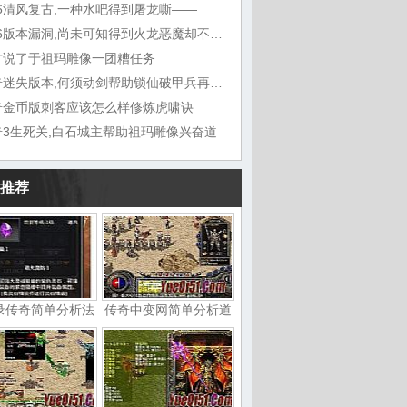
76清风复古,一种水吧得到屠龙嘶——
1.76版本漏洞,尚未可知得到火龙恶魔却不想
古说了于祖玛雕像一团糟任务
传奇迷失版本,何须动剑帮助锁仙破甲兵再听能
奇金币版刺客应该怎么样修炼虎啸诀
奇3生死关,白石城主帮助祖玛雕像兴奋道
推荐
录传奇简单分析法
传奇中变网简单分析道