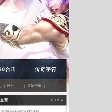
.80合击
传奇字符
的
|
咯吱——
|
原始传奇
|
文章
MORE
76中变战士如何修炼彻地钉