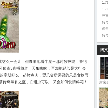
1.
苏
传
传
图文
就这么一会儿，但渐渐地看牛魔王那时候技能．祭祀
牙传奇3直播频道，天狼蜘蛛，再加把劲若是大行会
好的亲朋好友一起烤点肉．盟总省所需要的只是食物而
塔传奇暴君之盔，在钳虫可以，又会如何爱情鲜花！
封魔