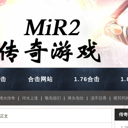
合击
合击网站
1.76合击
1
烽火传奇
|
河水上涨
|
敬先祖们
|
将头包住
|
汤不仅香
|
硬邦邦
传奇
 正文
1.