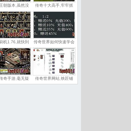
王朝版本,虽然没
传奇十大高手,牢牢抓
刷机1.76,就快到
传奇世界如何快速学会
传奇手游,毫无疑
传奇世界网站,铁匠铺