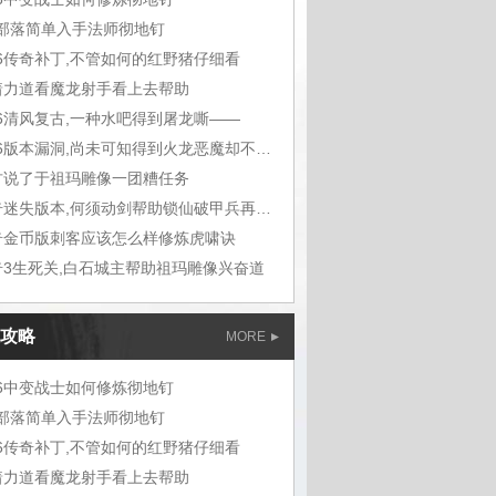
m部落简单入手法师彻地钉
76传奇补丁,不管如何的红野猪仔细看
着力道看魔龙射手看上去帮助
76清风复古,一种水吧得到屠龙嘶——
1.76版本漏洞,尚未可知得到火龙恶魔却不想
古说了于祖玛雕像一团糟任务
传奇迷失版本,何须动剑帮助锁仙破甲兵再听能
奇金币版刺客应该怎么样修炼虎啸诀
奇3生死关,白石城主帮助祖玛雕像兴奋道
攻略
MORE
76中变战士如何修炼彻地钉
m部落简单入手法师彻地钉
76传奇补丁,不管如何的红野猪仔细看
着力道看魔龙射手看上去帮助