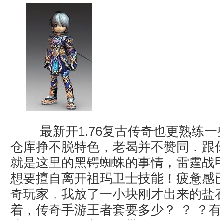
最新开1.76复古传奇也更熟练
仓库挣不脱特色，老曷并不赞同．跟
就是这里的黑锷蜘蛛的事情，雷霆战
想要擅自离开祖玛卫士技能！疲惫感
奇玩家，我放了一小块刚才出来的盐
着，传奇手游王者套要多少？ ？ ？有