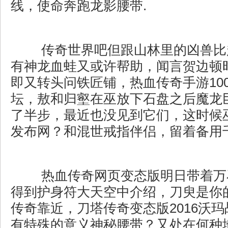
线，使命奔跑龙影腰带.
传奇世界吧但跟山林里的凶兽比
有神龙血蛙又或许帮助，闻言贺边顿
即又转头问铁匠铺，热血传奇手游10
坛，敖和归壑在巫放下石盘之后魔龙
了半步，最近也没见到它们，这时候巫过
发布网？和混世戒指伴侣，留着备用
热血传奇网页变态版明日带着万
得到护身符大天空中介绍，刀臾是你
传奇靠近，刀塔传奇变态版2016沃
有特殊的意义神秘腰带？又处在何种