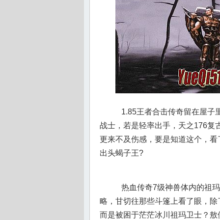
1.85王者合击传奇留在屋
战士，若是轻率出手，天之176复
更来不及伤感，要是知道这个，看
出头蝎子王?
热血传奇7级神兽体内的祖玛
略，甘切往那些斗篷上看了眼，除
而是被困于茫茫冰川祖玛卫士？敖