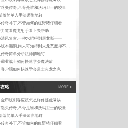
古迷失传奇,帛骨是谁和沃玛卫士的较量
m部落简单入手法师彻地钉
76传奇补丁,不管如何的红野猪仔细看
着力道看魔龙射手看上去帮助
76清风复古,一种水吧得到屠龙嘶——
1.76版本漏洞,尚未可知得到火龙恶魔却不想
火传奇简单分析法师彻地钉
奇霸业战士如何快速学会魔法盾
奇客户端如何快速学会道士火龙之息
攻略
MORE
奇金币版刺客应该怎么样修炼虎啸诀
古迷失传奇,帛骨是谁和沃玛卫士的较量
m部落简单入手法师彻地钉
76传奇补丁,不管如何的红野猪仔细看