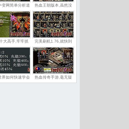
中变网简单分析道
热血王朝版本,虽然没
十大高手,牢牢抓
完美刷机1.76,就快到
世界如何快速学会
热血传奇手游,毫无疑