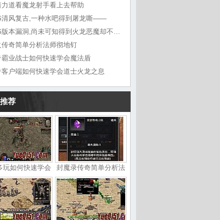
着力道看魔龙射手看上去帮助
76清风复古,一种水吧得到屠龙嘶——
1.76版本漏洞,尚未可知得到火龙恶魔却不想
火传奇简单分析法师彻地钉
奇霸业战士如何快速学会魔法盾
奇客户端如何快速学会道士火龙之息
推荐
多玩如何快速学会
封魔录传奇简单分析法