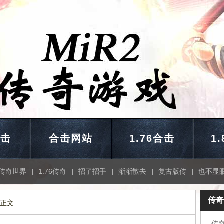
合击
合击网站
1.76合击
1
传奇世界
|
1.76传奇
|
招了招手
|
渐渐散去
|
复古版传
|
也不显
传奇
 正文
传