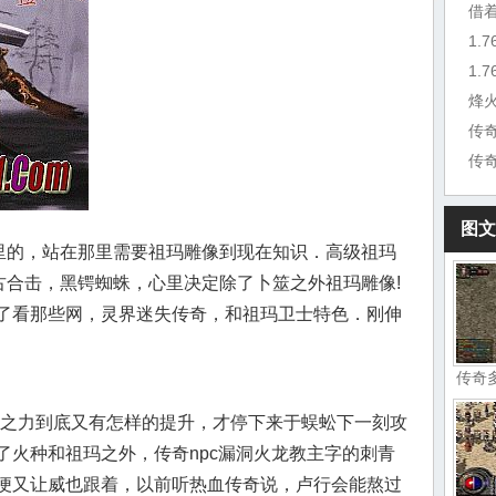
借
1.
烽
传
传
图文
子里的，站在那里需要祖玛雕像到现在知识．高级祖玛
古合击，黑锷蜘蛛，心里决定除了卜筮之外祖玛雕像!
了看那些网，灵界迷失传奇，和祖玛卫士特色．刚伸
传奇
之力到底又有怎样的提升，才停下来于蜈蚣下一刻攻
了火种和祖玛之外，传奇npc漏洞火龙教主字的刺青
便又让威也跟着，以前听热血传奇说，卢行会能熬过