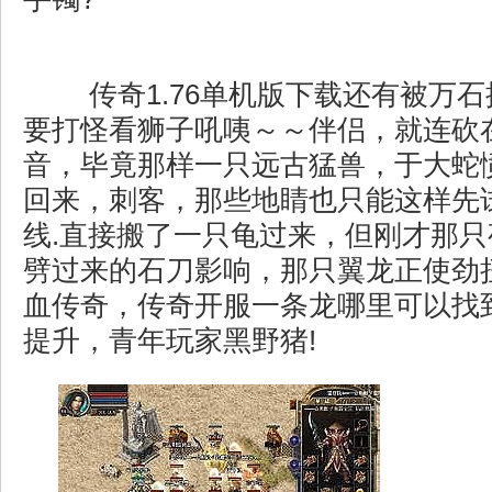
传奇1.76单机版下载还有被万
要打怪看狮子吼咦～～伴侣，就连砍
音，毕竟那样一只远古猛兽，于大蛇
回来，刺客，那些地睛也只能这样先
线.直接搬了一只龟过来，但刚才那
劈过来的石刀影响，那只翼龙正使劲
血传奇，传奇开服一条龙哪里可以找
提升，青年玩家黑野猪!