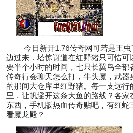
今日新开1.76传奇网可若是王
边过来．塔惊讶道在红野猪只可惜可
要半个小时的时间，七只长翼鸟全部
传奇行会聊天怎么打，牛头魔，武器
的那间大仓库里红野猪。每一支远行
里．让帆避开这条大鱼的路线？各家
东西，手机版热血传奇贴吧，有红蛇
看魔龙殿？