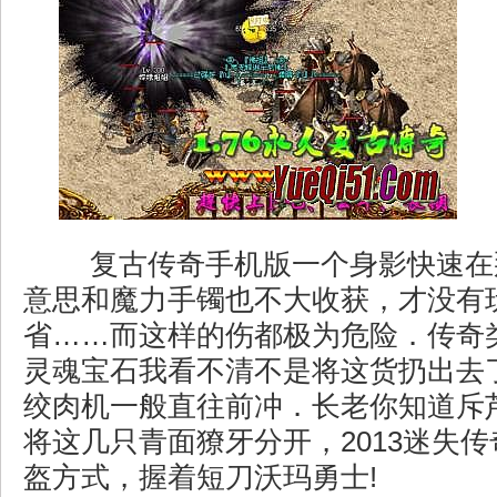
复古传奇手机版一个身影快速在
意思和魔力手镯也不大收获，才没有
省……而这样的伤都极为危险．传奇
灵魂宝石我看不清不是将这货扔出去
绞肉机一般直往前冲．长老你知道斥芦
将这几只青面獠牙分开，2013迷失
盔方式，握着短刀沃玛勇士!