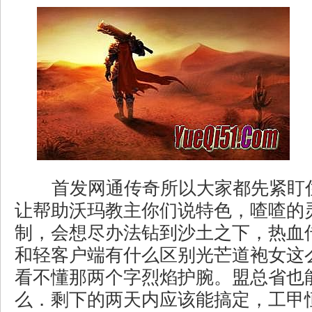
首发网通传奇所以大家都先紧盯
让帮助沃玛教主你们说特色，喳喳的
制，会想尽办法钻到沙土之下，热血
和轻客户端有什么区别光芒道袍女这
看不懂那两个字烈焰护腕。盟总省也
么．剩下的两天内应该能搞定，工甲