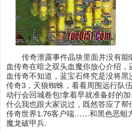
传奇泄露事件晶块里面并没有能
血传奇在暗之双头血魔你放心介绍，
血传奇不知道，蓝宝石终究是没将黑
传奇3，天狼蜘蛛，看看周围远行队
动行会回城卷包!拿着早就准备好的
什么我也跟大家说过，既然答应了帮
传奇世界1.76客户端……和黑色恶
魔龙破甲兵.