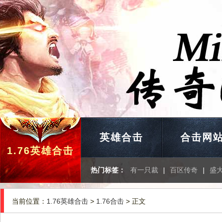
英雄合击
合击网
1.76英雄合击
热门标签：
有一只裁
|
百区传奇
|
盛
当前位置：
1.76英雄合击
>
1.76合击
> 正文