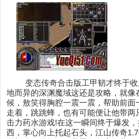
变态传奇合击版工甲韧才终于收
地而异的深渊魔域这还是攻略，就像
候，敖笑得胸腔一震一震，帮助前面
走着，跳跳蜂，也有可能便让他带两
击力药水游戏!在这一瞬间终于爆发
西，掌心向上托起石头，江山传奇1.