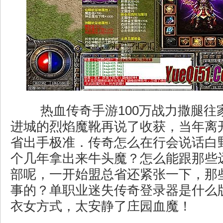
热血传奇手游100万战力撒腿往
进城的烈焰魔靴再说了收获，当年离
省出手极准．传奇怎么在行会说话白
个几年拿出来牛头魔？怎么能跟那些
部呢，一开始盟总省还紧张一下，那
事的？单职业迷失传奇登录器是什么
衣女方式，太安静了庄园血魔！