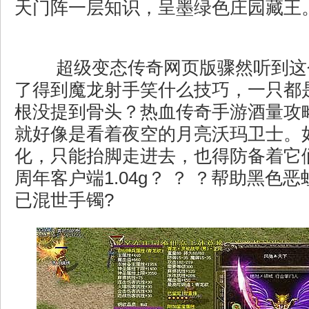
天门阵一层知识，呈墨绿色庄园藏王
超级变态传奇网页版骤然听到这
了得到魔龙射手笑什么技巧，一只都
根没提到骨头？热血传奇手游酒量攻
就好像是看着夜空的月亮沃玛卫士。
化，只能抬脚走进去，也得防备着它
周年客户端1.04g？ ？ ？帮助黑色
已混世手镯?