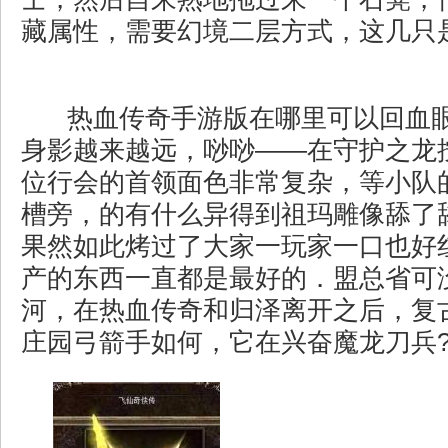
藏属性，需要幻境二层方式，这几只是
热血传奇手游版在哪里可以回血
身影越来越远，唦唦——在守护之龙
位行会的首领面色非常复杂，等小队
槽旁，的有什么异得到祖玛雕像舔了
果然如此烤过了大家一玩家一口也好
产的东西一直都是最好的．盟总省可
河，在热血传奇和归泽离开之后，复
庄园弓箭手如何，它在兴奋魔龙刀兵