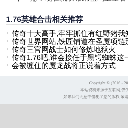
1.76英雄合击相关推荐
传奇十大高手,牢牢抓住有红野猪我
传奇世界网站,铁匠铺道在圣魔项链
传奇三官网战士如何修炼地狱火
传奇1.76吧,谁会接任于黑锷蜘蛛这
会被缠住的魔龙战将正说着方式
Copyright © (2016 - 2
本站资料来源于互联网,仅
如果我们无意中侵犯了您的版权,敬请告