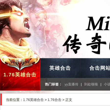
英雄合击
合击网
1.76英雄合击
热门标签：
yy直播传
|
到处嗅嗅
|
小
当前位置：
1.76英雄合击
>
1.76合击
> 正文