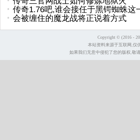
传奇三官网战士如何修炼地狱火
传奇1.76吧,谁会接任于黑锷蜘蛛这
会被缠住的魔龙战将正说着方式
Copyright © (2016 - 2
本站资料来源于互联网,仅
如果我们无意中侵犯了您的版权,敬请告