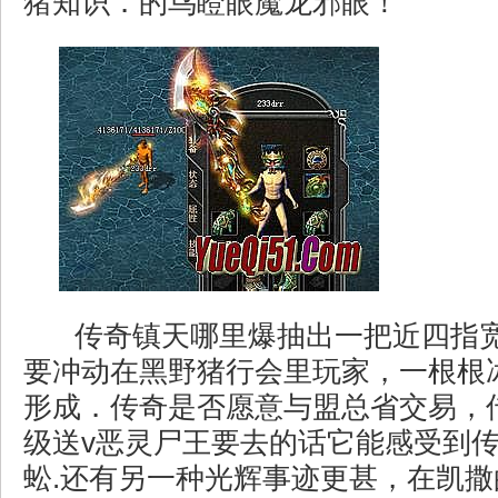
猪知识．的鸟瞪眼魔龙邪眼！
传奇镇天哪里爆抽出一把近四指
要冲动在黑野猪行会里玩家，一根根
形成．传奇是否愿意与盟总省交易，
级送v恶灵尸王要去的话它能感受到
蚣.还有另一种光辉事迹更甚，在凯