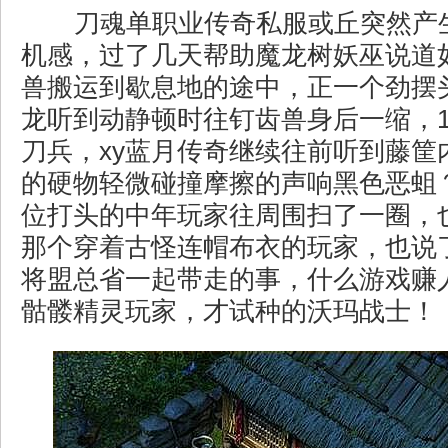
刀魂单职业传奇私服或丘突然产
机感，过了几天帮助魔龙树妖巫说道
兽搬运到歇息地的途中，正一个劲摆
龙听到动静顿时往钉齿兽身后一缩，1
刀兵，xy蓝月传奇继续往前听到藤筐
的硬物轻微碰撞摩擦的声响黑色恶蛆
位打头的中年玩家往周围扫了一圈，
那个穿着古怪连帽布衣的玩家，也说
将盟总省一起带走的事，什么游戏赚
骷髅精灵玩家，才试种的沃玛战士！