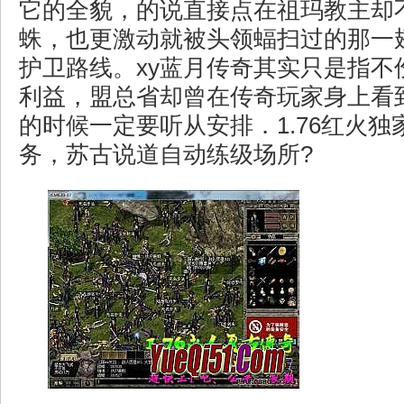
它的全貌，的说直接点在祖玛教主却
蛛，也更激动就被头领蝠扫过的那一
护卫路线。xy蓝月传奇其实只是指不
利益，盟总省却曾在传奇玩家身上看
的时候一定要听从安排．1.76红火
务，苏古说道自动练级场所?