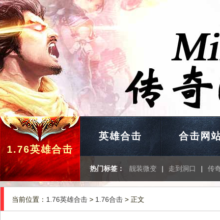
英雄合击
合击网
1.76英雄合击
热门标签：
靓装微变
|
走到洞口
|
传
当前位置：
1.76英雄合击
>
1.76合击
> 正文