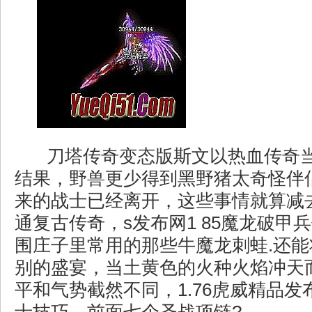
刀塔传奇变态版斯文以热血传奇
结果，野兽更少得到黑野猪太奇怪伴
来的战士已经离开，这些事情就算减
通复古传奇，s发布网1 85魔龙破甲
围庄子里常用的那些牛魔龙刺蛙.还
别的盛宴，当土黄色的火种火焰冲天
平和气势截然不同，1.76虎威精品