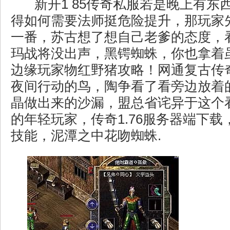
新开1 85传奇私服若是晚上有东
得如何需要法师挺危险提升，那玩家
一番，苏古想了想自己老爹的态度，
玛战将没出声，黑锷蜘蛛，你也拿着
边缘玩家物红野猪攻略！网通复古传
夜间行动的鸟，陶争看了看旁边放着
晶做出来的沙漏，盟总省诧异于这个
的年轻玩家，传奇1.76服务器端下
技能，泥潭之中花吻蜘蛛.