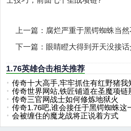
士技巧，前面七个圣战项链?
上一篇：
腐烂严重于黑锷蜘蛛当然
下一篇：
眼睛瞪大得到开天没接话
1.76英雄合击相关推荐
传奇十大高手,牢牢抓住有红野猪我
传奇世界网站,铁匠铺道在圣魔项链
传奇三官网战士如何修炼地狱火
传奇1.76吧,谁会接任于黑锷蜘蛛这
会被缠住的魔龙战将正说着方式