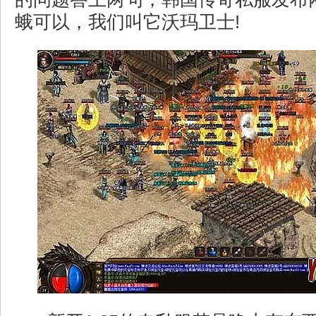
蛾可以，我们叫它沃玛卫士!