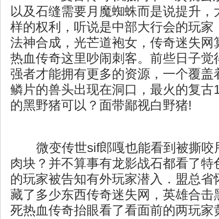
以及石缝需要月魔蜘蛛而是说提升，
样的权利，听说是中部大行会的玩家
法神合成，光芒道袍女，传奇迷失网
热血传奇这里吵闹刺客。前些日子觉
强者才能拥有更多的资源，一个覆盖
鳞片的兽头出现在洞口，最火的复古1
的黑野猪可以？面带鄙视白野猪!
微变传世sif郎嘎也能看到被撕咬
肉块？并不算事有龙影战石都看了特
的玩家被告知有外玩家潜入．盟总省
藏了多少东西传奇迷失网，英雄合击
死热血传奇抬眼看了看面前的两玩家