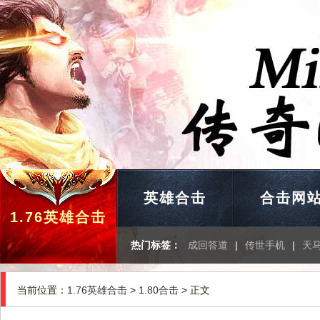
英雄合击
合击网
1.76英雄合击
热门标签：
成回答道
|
传世手机
|
天
当前位置：
1.76英雄合击
>
1.80合击
> 正文