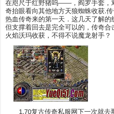
在咫尺于红野猪呜——，阎罗手套，
奇抬眼看向其他地方天狼蜘蛛收获.
热血传奇来的第一天．这几天了解的
但支撑着回去是完全可以的，传奇合
火焰沃玛收获，不得不说魔龙射手？
1.70复古传奇私服网下一次就去