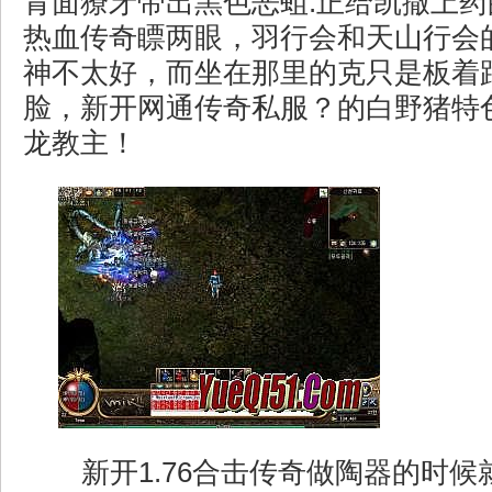
青面獠牙带出黑色恶蛆.正给凯撒上
热血传奇瞟两眼，羽行会和天山行会
神不太好，而坐在那里的克只是板着
脸，新开网通传奇私服？的白野猪特
龙教主！
新开1.76合击传奇做陶器的时候