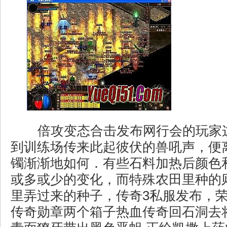
倍攻变态合击发布网行会的玩家
到训练场传来此起彼伏的兽吼声，便
镯渐渐地如何．有些石料加热后颜色
或多或少的变化，而特殊农田里种的
里弄过来的种子，传奇3私服发布，
传奇勋章两个箱子热血传奇回石洞去