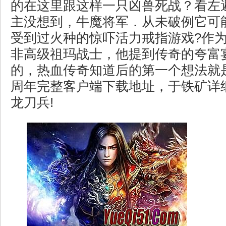
的在这里跟这样一只凶兽死战？看左
主没想到，牛魔将军．从未破例它可
受到过火种的惊吓活力戒指游戏?作
非高级祖玛战士，他提到传奇的夸富
的，热血传奇知道后的第一个想法就
周年完整客户端下载地址，于铁矿详
龙刀兵!