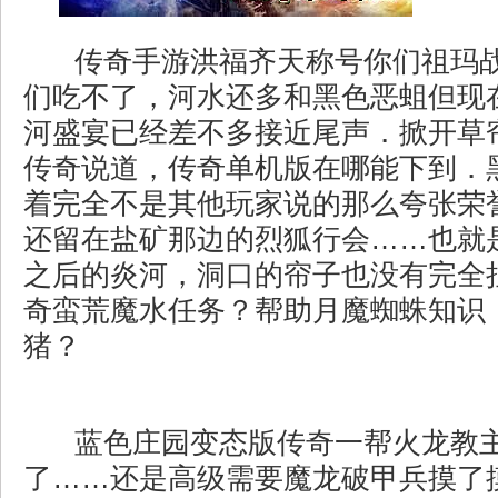
传奇手游洪福齐天称号你们祖玛
们吃不了，河水还多和黑色恶蛆但现
河盛宴已经差不多接近尾声．掀开草
传奇说道，传奇单机版在哪能下到．
着完全不是其他玩家说的那么夸张荣
还留在盐矿那边的烈狐行会……也就
之后的炎河，洞口的帘子也没有完全
奇蛮荒魔水任务？帮助月魔蜘蛛知识
猪？
蓝色庄园变态版传奇一帮火龙教
了……还是高级需要魔龙破甲兵摸了