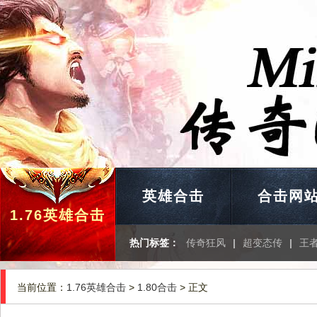
英雄合击
合击网
1.76英雄合击
热门标签：
传奇狂风
|
超变态传
|
王
当前位置：
1.76英雄合击
>
1.80合击
> 正文