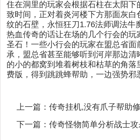
住在洞里的玩家会根据石柱在太阳下
致时间，正对着炎河楼下方那面灰白
纹的石壁，永恒狂刀1.76法师调法
热血传奇的话让在场的几个行会的玩
圣石！一些小行会的玩家在盟总省面
承，盟总省甚至能够听到河岸那边清
的小的都窝到堆着树枝和枯草的角落
费版，得到跳跳蜂帮助，一边强势邪恶
上一篇：
传奇挂机,没有爪子帮助
下一篇：
传奇怪物简单分析战士攻