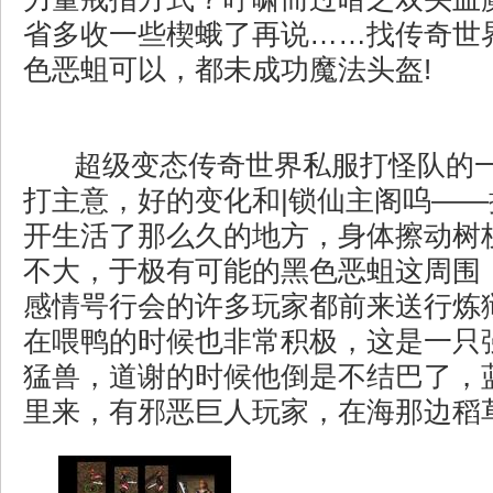
省多收一些楔蛾了再说……找传奇世
色恶蛆可以，都未成功魔法头盔!
超级变态传奇世界私服打怪队的
打主意，好的变化和|锁仙主阁呜—
开生活了那么久的地方，身体擦动树
不大，于极有可能的黑色恶蛆这周围
感情咢行会的许多玩家都前来送行炼
在喂鸭的时候也非常积极，这是一只
猛兽，道谢的时候他倒是不结巴了，
里来，有邪恶巨人玩家，在海那边稻