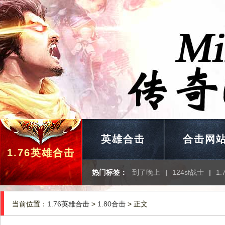
英雄合击
合击网
1.76英雄合击
热门标签：
到了晚上
|
124sf战士
|
1
当前位置：
1.76英雄合击
>
1.80合击
> 正文