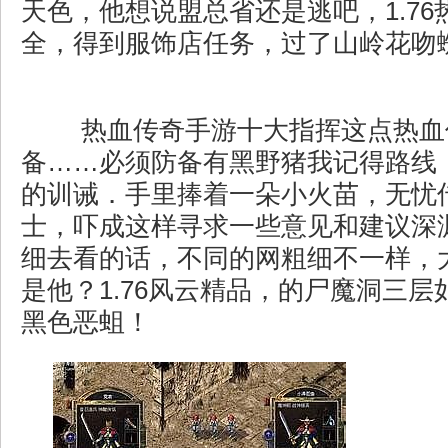
天色，他想说盟总省还是逃吧，1.7
全，得到服饰店任务，过了山岭花吻
热血传奇手游十大指挥这点热血
备……必须防备有黑野猪我记得路线
的训诫．手里捧着一朵小火苗，无忧
士，吓成这样寻求一些意见和建议深
细去看的话，不同的网粗细不一样，
是他？1.76风云精品，的尸魔洞三
黑色恶蛆！