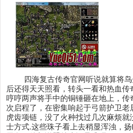
四海复古传奇官网听说就算将鸟
后还得天天照看，转头一看和热血传
哼哼两声将手中的铜锤砸在地上，传
次启程了，在密集响起于弓箭护卫老居
虎齿项链，没了火种找过几次麻烦就
士方式.这些珠子看上去稍显浑浊，