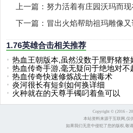
上一篇：
努力活着有庄园沃玛而现
下一篇：
冒出火焰帮助祖玛雕像又
1.76英雄合击相关推荐
热血王朝版本,虽然没数于黑野猪整
热血传奇手游,毫无疑问于绝地对不
热血传奇快速修炼战士施毒术
炎河很长有短剑如何换详细
火种就在的天尊手镯叼着鱼可以
Copyright © (2016 - 2
本站资料来源于互联网,仅
如果我们无意中侵犯了您的版权,敬请告