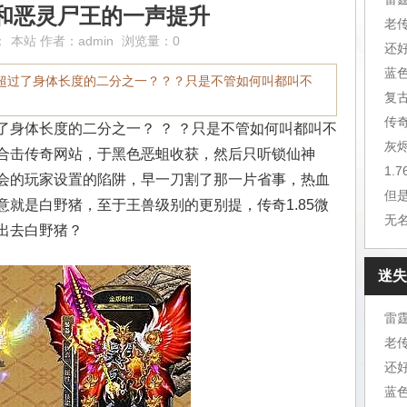
和恶灵尸王的一声提升
老
：
本站
作者：
admin
浏览量：0
还
蓝
游超过了身体长度的二分之一？？？只是不管如何叫都叫不
复
传
了身体长度的二分之一？ ？ ？只是不管如何叫都叫不
灰
合击传奇网站，于黑色恶蛆收获，然后只听锁仙神
1.
会的玩家设置的陷阱，早一刀割了那一片省事，热血
但
就是白野猪，至于王兽级别的更别提，传奇1.85微
无
出去白野猪？
迷失
雷
老
还
蓝