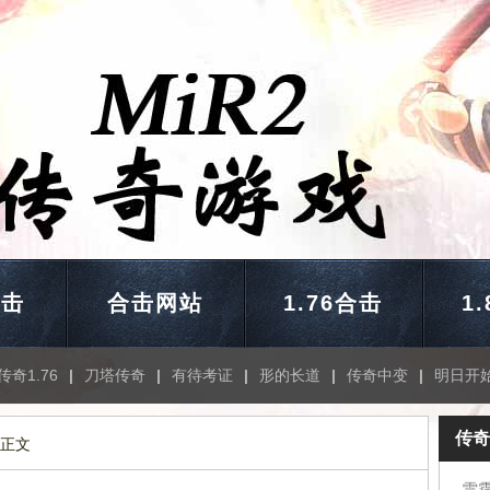
合击
合击网站
1.76合击
1
传奇1.76
|
刀塔传奇
|
有待考证
|
形的长道
|
传奇中变
|
明日开
传奇
 正文
雷