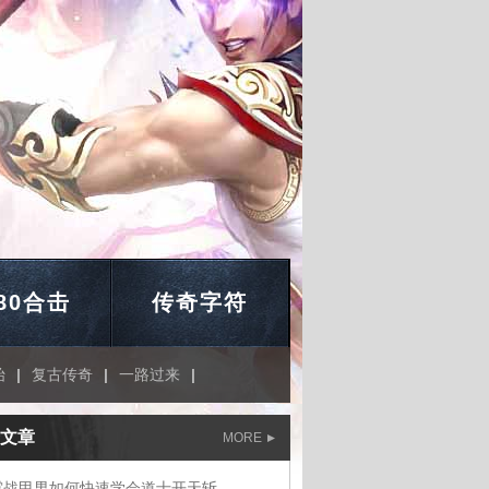
.80合击
传奇字符
始
|
复古传奇
|
一路过来
|
文章
MORE
霆战甲男如何快速学会道士开天斩