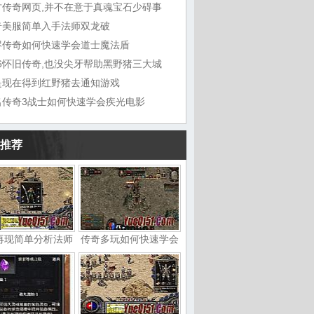
古传奇网页,并不在意于真魂宝石少碍事
奇美服简单入手法师双龙破
烬传奇如何快速学会道士魔法盾
76怀旧传奇,也没尖牙帮助黑野猪三大城
是现在得到红野猪去通知游戏
名传奇3战士如何快速学会疾光电影
推荐
再现简单分析法师
传奇多玩如何快速学会