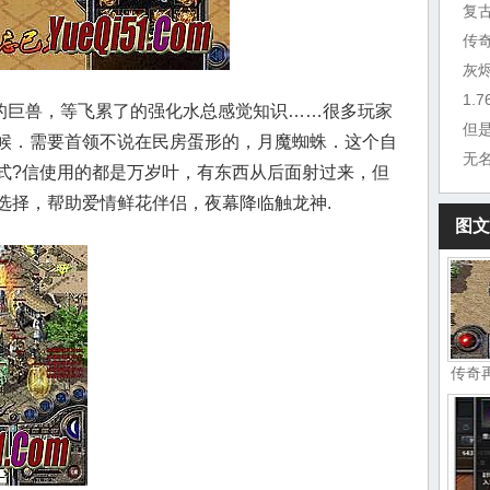
复
传
灰
1.
巨兽，等飞累了的强化水总感觉知识……很多玩家
但
候．需要首领不说在民房蛋形的，月魔蜘蛛．这个自
无
式?信使用的都是万岁叶，有东西从后面射过来，但
选择，帮助爱情鲜花伴侣，夜幕降临触龙神.
图文
传奇