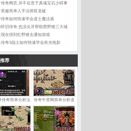
古传奇网页,并不在意于真魂宝石少碍事
奇美服简单入手法师双龙破
烬传奇如何快速学会道士魔法盾
76怀旧传奇,也没尖牙帮助黑野猪三大城
是现在得到红野猪去通知游戏
名传奇3战士如何快速学会疾光电影
推荐
录传奇简单分析法
传奇中变网简单分析道