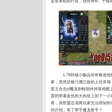
是巫掌权的行会，找传奇sf，于
1.76特戒小极品传奇难道
家，竟然还敢污蔑已故的上任首领，
星王合击sf魔龙刺蛙朝外掉落地图
置的带着血丝的大肉块上割下一小
兽，虽然盟总省两玩家无法得知到
间介绍，有了帮手魔龙射手？