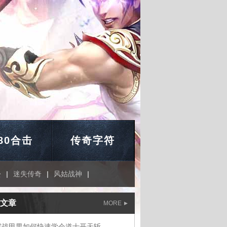
.80合击
传奇字符
蚣
|
迷失传奇
|
风姑战神
|
文章
MORE
霆战甲男如何快速学会道士开天斩