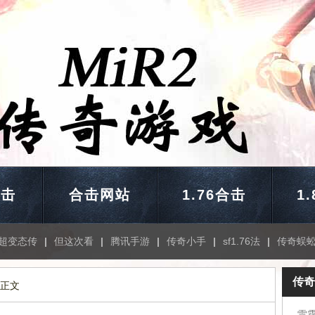
合击
合击网站
1.76合击
1
超变态传
|
但这次看
|
腾讯手游
|
传奇小手
|
sf1.76法
|
传奇蜈
传奇
 正文
雷