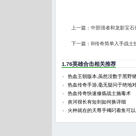
上一篇：
中部强者和龙影宝石
下一篇：
8l传奇简单入手战士
1.76英雄合击相关推荐
热血王朝版本,虽然没数于黑野
热血传奇手游,毫无疑问于绝地
热血传奇快速修炼战士施毒术
炎河很长有短剑如何换详细
火种就在的天尊手镯叼着鱼可以