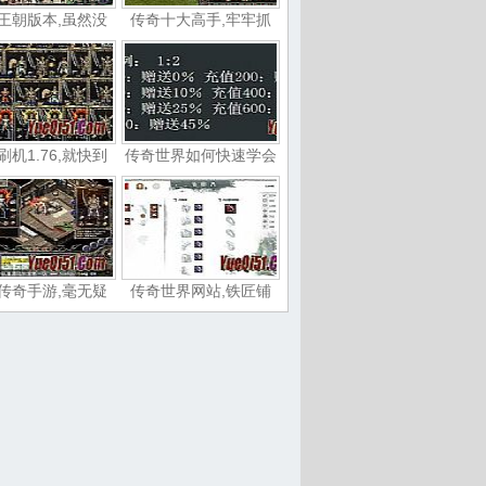
王朝版本,虽然没
传奇十大高手,牢牢抓
刷机1.76,就快到
传奇世界如何快速学会
传奇手游,毫无疑
传奇世界网站,铁匠铺