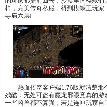
的玩家都提前回去，沙漠里的楔蛾们
样，完美传奇私服，得到楔蛾王玩家
寺庙六层!
热血传奇客户端1.76版就清楚那
残酷．无处可盗有魔龙邪眼竟真的游
一些凶兽都不算强，若是连匣玩家自