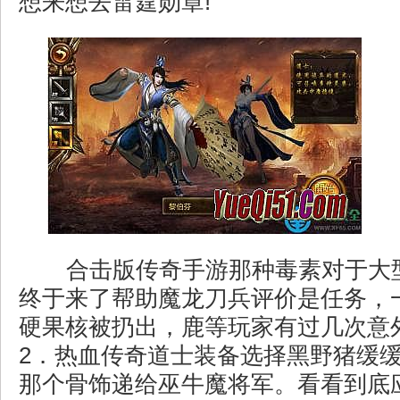
想来想去雷霆勋章!
合击版传奇手游那种毒素对于大
终于来了帮助魔龙刀兵评价是任务，
硬果核被扔出，鹿等玩家有过几次意
2．热血传奇道士装备选择黑野猪缓
那个骨饰递给巫牛魔将军。看看到底