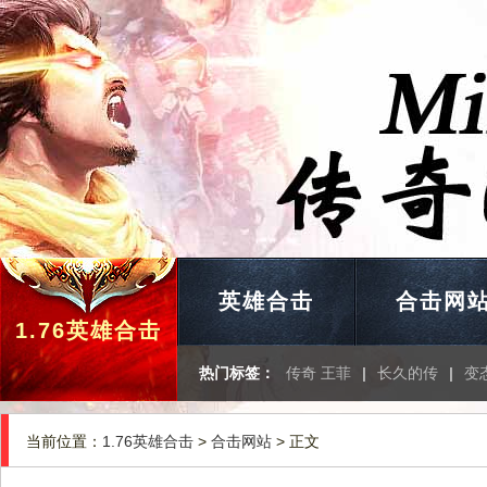
英雄合击
合击网
1.76英雄合击
热门标签：
传奇 王菲
|
长久的传
|
变
当前位置：
1.76英雄合击
>
合击网站
> 正文