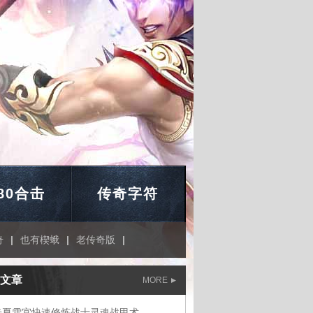
.80合击
传奇字符
奇
|
也有楔蛾
|
老传奇版
|
文章
MORE
奇夏雪宜快速修炼战士灵魂战甲术