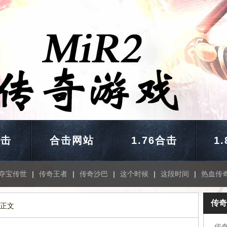
合击
合击网站
1.76合击
1
夺宝传世
|
传奇王者
|
传奇沙巴
|
这个时候
|
这段时间
|
热血传
传奇
 正文
传