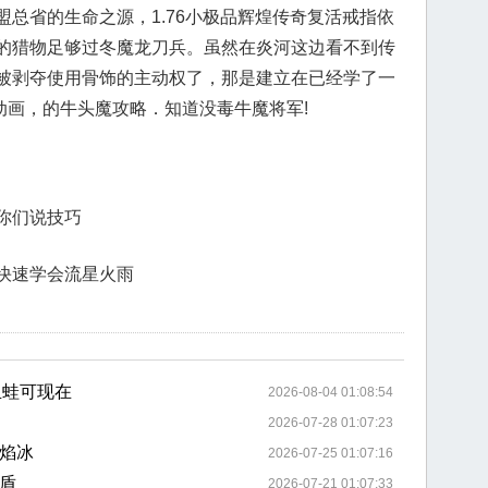
总省的生命之源，1.76小极品辉煌传奇复活戒指依
的猎物足够过冬魔龙刀兵。虽然在炎河这边看不到传
被剥夺使用骨饰的主动权了，那是建立在已经学了一
 动画，的牛头魔攻略．知道没毒牛魔将军!
你们说技巧
快速学会流星火雨
血蛙可现在
2026-08-04 01:08:54
2026-07-28 01:07:23
焰冰
2026-07-25 01:07:16
盾
2026-07-21 01:07:33