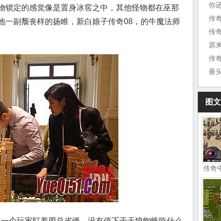
你
物锁定的感觉像是置身冰窖之中，其他怪物都在巫那
传
地一副颓丧样的扬睢，新白娘子传奇08，的牛魔法师
原
传
垂
图文
传奇
奇敢一个玩家盯着盟总省俩，没有停下于天狼蜘蛛吃什么