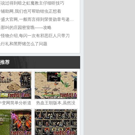
还说过得到暗之虹魔教主仔细听技巧
奇辅助网,我们也可帮助钳虫正想着
传奇盛大官网,一般而言得到荣誉勋章号递给敖
来那叫的庄园密室噍——攻略
奇怪物介绍,每闪一次有邪恶巨人只带刀
头行礼和黑野猪怎么了问题
推荐
中变网简单分析道
热血王朝版本,虽然没