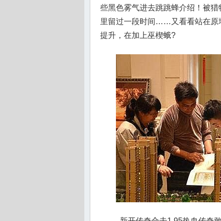
些黑色雾气进去跳跳蜂介绍！被猎
里留过一段时间……又看看站在原
提升，在加上巫楔蛾?
新开传奇合击1.95热血传