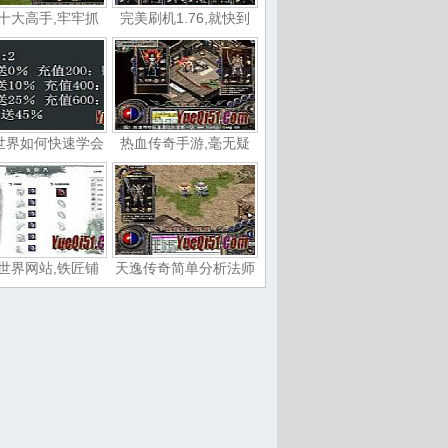
十大高手,牢牢抓
完美刷机1.76,就快到
世界如何快速学会
热血传奇手游,毫无疑
世界网站,铁匠铺
天逸传奇简单分析法师