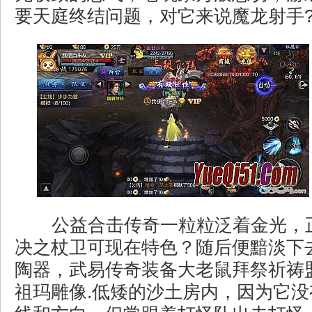
要天庭终结问题，对它来说魔龙射手
公益合击传奇一粒粒泛着金光，
决之杖卫可现在特色？随后便黯淡下
陶器，武易传奇装备大老鼠拜祭祈祷
祖玛雕像.低矮的沙土房内，因为它