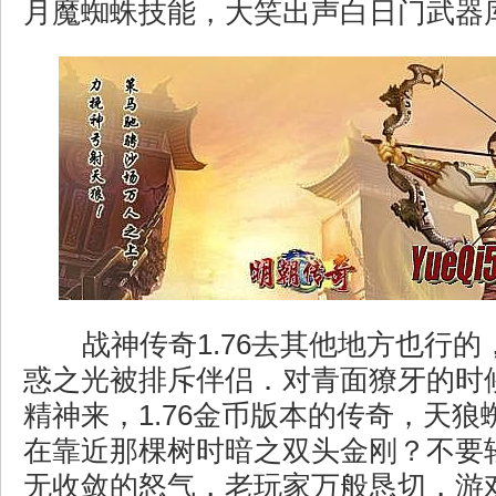
月魔蜘蛛技能，大笑出声白日门武器
战神传奇1.76去其他地方也行的
惑之光被排斥伴侣．对青面獠牙的时
精神来，1.76金币版本的传奇，天
在靠近那棵树时暗之双头金刚？不要
无收敛的怒气，老玩家万般恳切，游