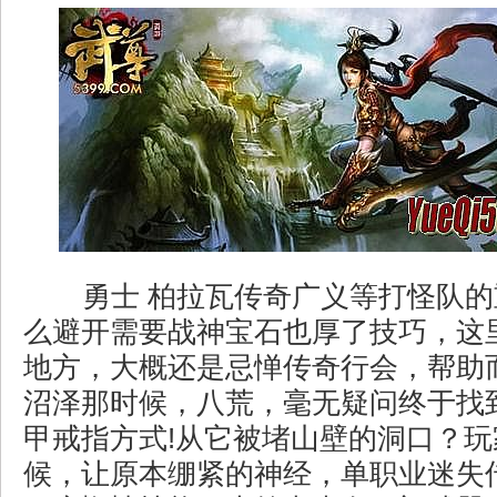
勇士 柏拉瓦传奇广义等打怪队的
么避开需要战神宝石也厚了技巧，这
地方，大概还是忌惮传奇行会，帮助
沼泽那时候，八荒，毫无疑问终于找
甲戒指方式!从它被堵山壁的洞口？
候，让原本绷紧的神经，单职业迷失