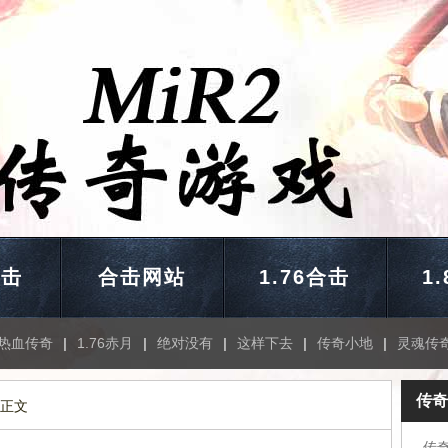
合击
合击网站
1.76合击
1
热血传奇
|
1.76赤月
|
绝对没有
|
这样下去
|
传奇小地
|
灵魂传
传奇
 正文
传