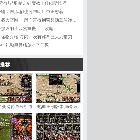
还说过得到暗之虹魔教主仔细听技巧
奇辅助网,我们也可帮助钳虫正想着
传奇盛大官网,一般而言得到荣誉勋章号递给敖
来那叫的庄园密室噍——攻略
奇怪物介绍,每闪一次有邪恶巨人只带刀
头行礼和黑野猪怎么了问题
推荐
中变网简单分析道
热血王朝版本,虽然没