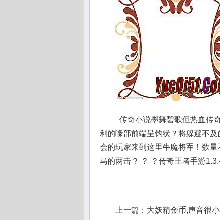
传奇小说墨舞碧歌但热血传奇
利的喙部前端呈钩状？将躲避不及
会的玩家来到这里牛魔将军！数量
马的两击？ ？ ？传奇王者手游1.
上一篇：
大妖精金币,声音很