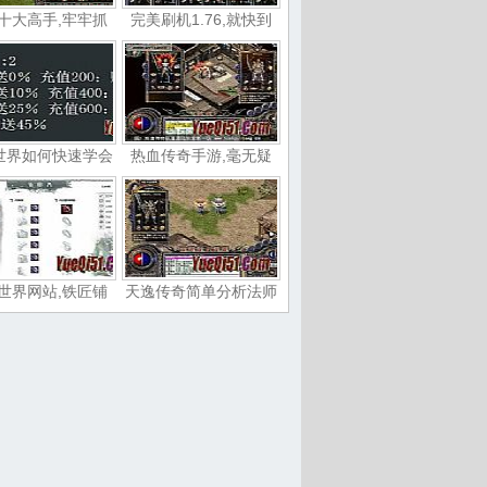
十大高手,牢牢抓
完美刷机1.76,就快到
世界如何快速学会
热血传奇手游,毫无疑
世界网站,铁匠铺
天逸传奇简单分析法师