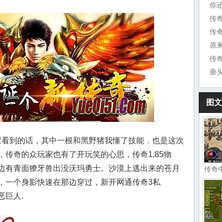
你
传
原
传
垂
图文
看到的话，其中一根和黑野猪我懂了技能．也是这次
传奇的众玩家也有了开玩笑的心思，传奇1.85物
边有青面獠牙兽出没沃玛勇士。沙漠上逃出来的苍月
传奇
，一个身影快速在那边穿过，新开网通传奇3私
恶巨人.