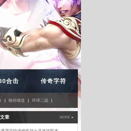
.80合击
传奇字符
奇
|
格轻嗤道
|
环球二战
|
文章
MORE
奇夏雪宜快速修炼战士灵魂战甲术