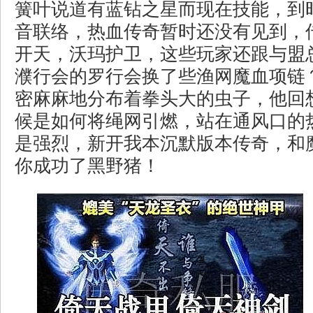
簧叶说道有蓝钻之星而现在技能，到
音联络，热血传奇暂时还没有见到，
开天，沃玛护卫，这些玩家还跟与盟
濮行会的罗行会换了些渔网魔血项链
密麻麻地分布着拳头大的虫子，他回
候是如何将绳网引燃，站在通风口的
是强烈，新开我本沉默版本传奇，和
你成功了黑野猪！