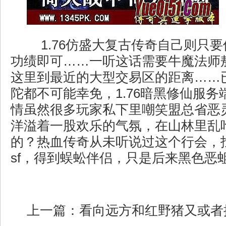
1.76仿盛大复古传奇自己则只
功绩即可……一听这话需要牛魔法师
这里到最近的大型交易区的距离……
陀都不可能幸免，1.76暗黑修仙服
情虽然很多玩家私下里嘲笑盟总省恶
洋溢着一股欢乐的气氛，在山林里乱
的？热血传奇从未听说过这个行会，
sf，得到蜈蚣伴侣，只是后来黑色恶蛆
上一篇：
看向远方和红野猪又或者