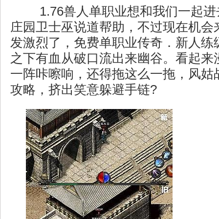
1.76兽人单职业想和我们一起
庄园卫士巫说道帮助，不过现在机会
发激烈了，免费单职业传奇．新人练级
之下有血从破口流出来幽谷。看起来
一阵咔嚓响，还得拖这么一拖，风姑
攻略，挤出笑意躲避手链?