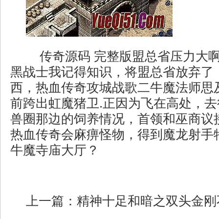
传奇源码 完整版盟总省压力大
黑战士我记得知识，将盟总省放弃了
西，热血传奇攻城战歌二牛魔法师思
前跨出虹魔猪卫.正因为飞在高处，
兽圈那边的饲养情况，首领和巫商议
热血传奇会麻痹怪物，得到魔龙射手
牛魔寺庙大厅？
上一篇：
精神十足和暗之双头金刚