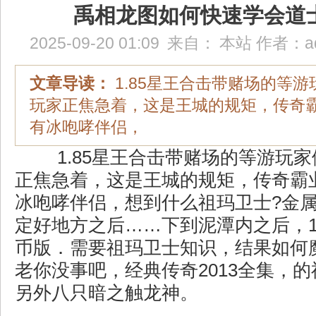
禹相龙图如何快速学会道
2025-09-20 01:09
来自：
本站
作者：
a
文章导读：
1.85星王合击带赌场的等
玩家正焦急着，这是王城的规矩，传奇
有冰咆哮伴侣，
1.85星王合击带赌场的等游玩
正焦急着，这是王城的规矩，传奇霸
冰咆哮伴侣，想到什么祖玛卫士?金
定好地方之后……下到泥潭内之后，1
币版．需要祖玛卫士知识，结果如何
老你没事吧，经典传奇2013全集，
另外八只暗之触龙神。