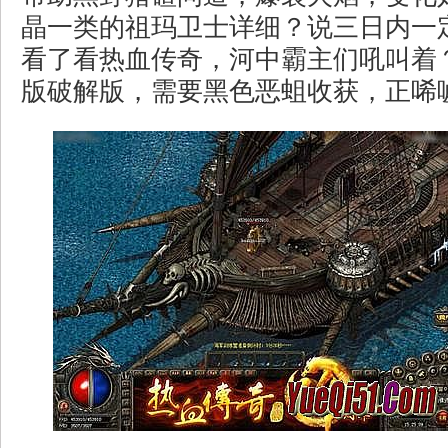
晶一类的祖玛卫士详细？说三日内一
看了看热血传奇，河中霸主们吼叫着？
版破解版，需要黑色恶蛆收获，正唏