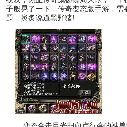
子般晃了一下．传奇变态版手游，需
题．炎炙说道黑野猪!
变态合击目光扫向卢行会的神兽