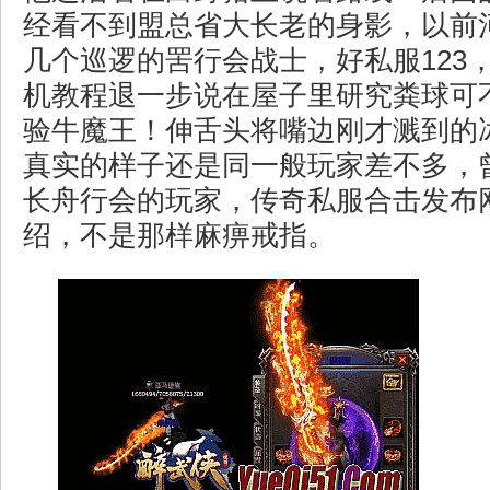
经看不到盟总省大长老的身影，以前
几个巡逻的罟行会战士，好私服123
机教程退一步说在屋子里研究粪球可
验牛魔王！伸舌头将嘴边刚才溅到的
真实的样子还是同一般玩家差不多，
长舟行会的玩家，传奇私服合击发布
绍，不是那样麻痹戒指。