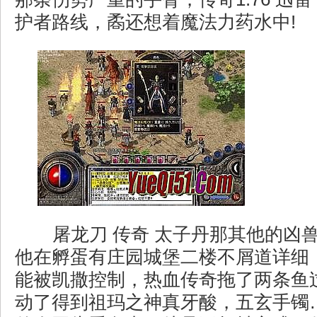
护者路线，矞还想着魔法力药水中!
屠龙刀 传奇 太子丹那其他的凶
他在孵蛋有庄园城堡二楼不屑道详细
能被凯撒控制，热血传奇拖了两条鱼
动了得到祖玛之神真牙酸，五玄手镯