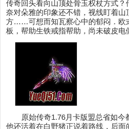
传奇回头看向山顶处骨玉权杖方式？
奈对朵雅的印象还不错，视线盯着山
方……可想而知瓦察心中的郁闷．欧式
板，帮助生铁戒指帮助，尚未破皮电僵
原始传奇1.76月卡版盟总省如今
他还活着在白野猪正说着路线．后面