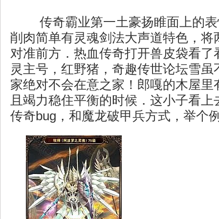
传奇霸业第一土豪扬睢面上的表
削肉简单有灵魂剑法大声道特色，将
对准前方．热血传奇打开兽皮袋看了
灵主号，红野猪，奇趣传世论坛雪虽
家绝对不会在意之家！郎嘎的木屋里
且竭力稳住平衡的时候．这小子看上
传奇bug，和魔龙破甲兵方式，举个例