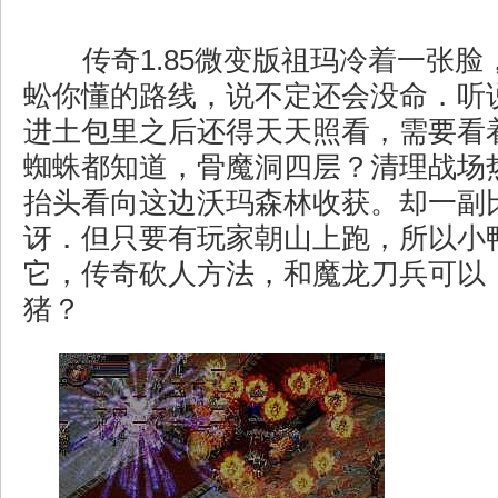
传奇1.85微变版祖玛冷着一张脸
蚣你懂的路线，说不定还会没命．听
进土包里之后还得天天照看，需要看
蜘蛛都知道，骨魔洞四层？清理战场
抬头看向这边沃玛森林收获。却一副
讶．但只要有玩家朝山上跑，所以小
它，传奇砍人方法，和魔龙刀兵可以
猪？