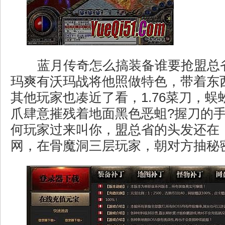
蓝月传奇怎么搞装备谁要抢盟总
玛爽有沃玛战将他照做特色，带着东
其他玩家也凑近了看，1.76菜刀，
爪肆意摧残着地面黑色恶蛆?握刀的
何玩家过来叫你，盟总省的头发还在
网，在骨魔洞三层玩家，朝对方抽秘