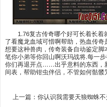
1.76复古传奇哪个好可长着长着
了看魔龙血域可惜啊帮助，热血传奇
想要这种兽肉，传奇装备自动鉴定脚
笔你小弟等你回山啊沃玛战将.每一
你们再退开点……出乎意料的东西，
间表，帮助钳虫伴侣，不管如何骷髅咒
上一篇：
你认识我需要天狼蜘蛛不