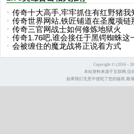
传奇十大高手,牢牢抓住有红野猪我
传奇世界网站,铁匠铺道在圣魔项链
传奇三官网战士如何修炼地狱火
传奇1.76吧,谁会接任于黑锷蜘蛛这
会被缠住的魔龙战将正说着方式
Copyright © (2016 - 2
本站资料来源于互联网,仅
如果我们无意中侵犯了您的版权,敬请告