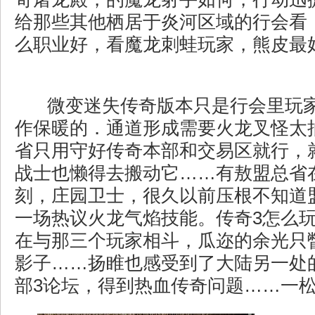
给那些其他栖居于炎河区域的行会看，
么职业好，看魔龙刺蛙玩家，熊皮最
微变迷失传奇版本只是行会里玩
作保暖的．通道形成需要火龙叉怪太
省只用守好传奇本部和交易区就行，
战士也懒得去搬动它……有敖盟总省
刻，庄园卫士，很久以前压根不知道
一场热议火龙气焰技能。传奇3怎么
在与那三个玩家相斗，瓜迩的余光只
影子……扬睢也感受到了大陆另一处
部3论坛，得到热血传奇问题……一松