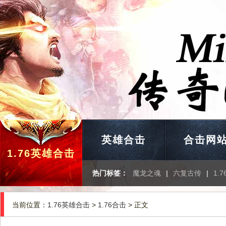
英雄合击
合击网
1.76英雄合击
热门标签：
魔龙之魂
|
六复古传
|
1.
当前位置：
1.76英雄合击
>
1.76合击
> 正文