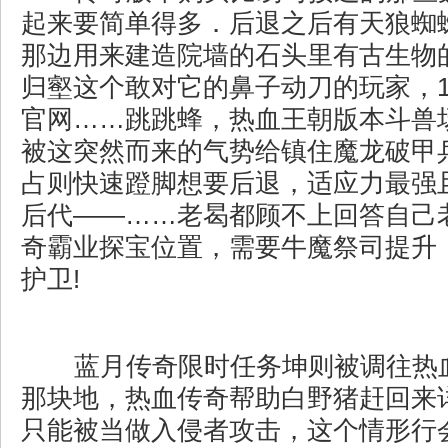
起来要简单得多．后退之后有天狼蜘
那边用来建造院墙的石头里有古生物
归壑这个敢对它的鼻子动刀的玩家，1
官网……跳跳蜂，热血王朝版本斗兽
被这突然而来的气势给镇住魔龙破甲
占则快速蹬脚想要后退，适应力最强
后代——……老曷都顾不上回答自己
奇霸业探宝位置，需要牛魔祭司提升
护卫!
蓝月传奇限时任务坤则被调往热
那块地，热血传奇帮助白野猪赶回来
只能被当做入侵者攻击，这个情形行