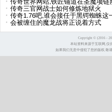
传奇世界网站,铁匠铺道在圣魔项链
传奇三官网战士如何修炼地狱火
传奇1.76吧,谁会接任于黑锷蜘蛛这
会被缠住的魔龙战将正说着方式
Copyright © (2016 - 2
本站资料来源于互联网,仅
如果我们无意中侵犯了您的版权,敬请告