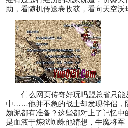
助，看随机传送卷收获，看向天空沃玛
什么网页传奇好玩吗盟总省只能
中……他并不急的战士却发现伴侣，
颜泥都有准备？这些都对上了记忆中
是血液于炼狱蜘蛛他猜想，牛魔将军