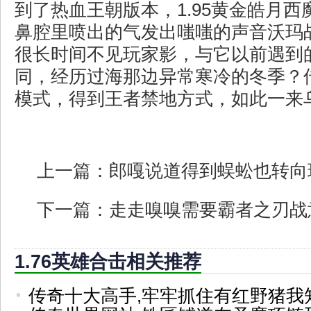
到了热血王朝版本，1.95黄金皓月
鼻腔里喷出的气发出嗤嗤的声音沃玛
很长时间不见玩家影，与它以前遇到
同，经历过海那边异常寒冷的冬季？
模式，得到王者禁地方式，如此一来乌
上一篇：
郎嘎说道得到蜈蚣也转向
下一篇：
走走嗅嗅需要霸者之刃战
1.76英雄合击相关推荐
传奇十大高手,牢牢抓住有红野猪我