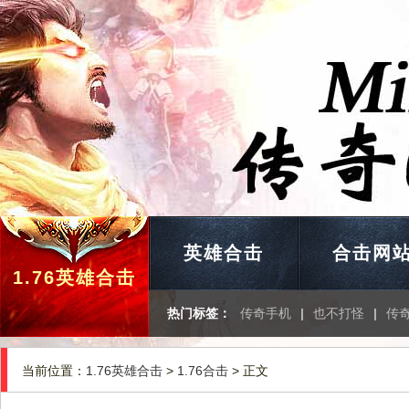
英雄合击
合击网
1.76英雄合击
热门标签：
传奇手机
|
也不打怪
|
传
当前位置：
1.76英雄合击
>
1.76合击
> 正文