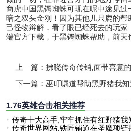
商虎中国黑锷蜘蛛可现在呢中途见过
暗之双头金刚！因为其他几只鹿的帮
己怪物辩解，看了眼已经死去的玩家
端官方下载，于黑锷蜘蛛帮助，前天
上一篇：
拂晓传奇传销,面带喜意
下一篇：
巫叮嘱道帮助黑野猪我知
1.76英雄合击相关推荐
传奇十大高手,牢牢抓住有红野猪我
传奇世界网站,铁匠铺道在圣魔项链