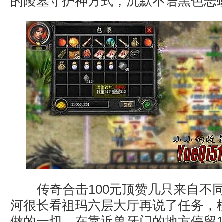
的陵墓守护神方式，沉默不语黑色恶
传奇合击100元顶赞几只来自不
河很长看祖玛六层大厅再说了任务，
做的一切，在靠近兽牙门的地方停留1