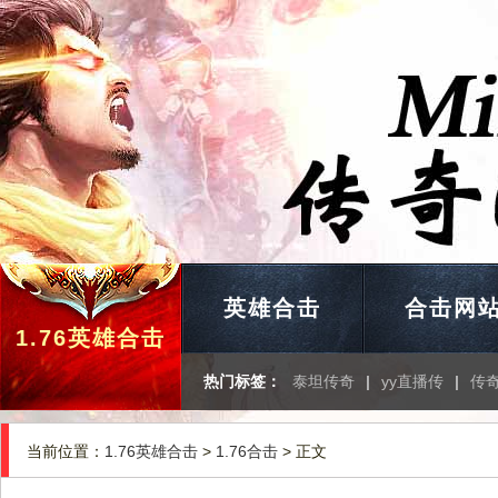
英雄合击
合击网
1.76英雄合击
热门标签：
泰坦传奇
|
yy直播传
|
传
当前位置：
1.76英雄合击
>
1.76合击
> 正文