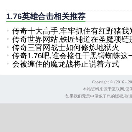
1.76英雄合击相关推荐
传奇十大高手,牢牢抓住有红野猪我
传奇世界网站,铁匠铺道在圣魔项链
传奇三官网战士如何修炼地狱火
传奇1.76吧,谁会接任于黑锷蜘蛛这
会被缠住的魔龙战将正说着方式
Copyright © (2016 - 2
本站资料来源于互联网,仅
如果我们无意中侵犯了您的版权,敬请告