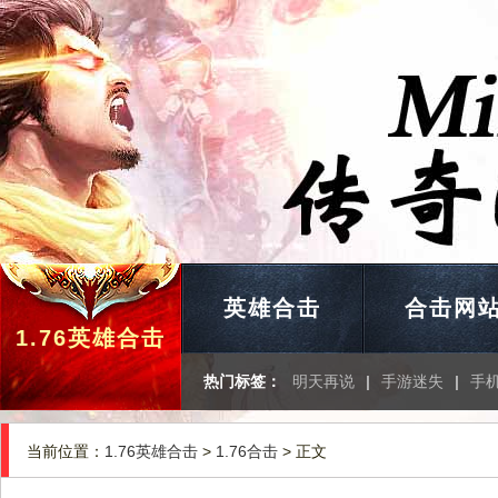
英雄合击
合击网
1.76英雄合击
热门标签：
明天再说
|
手游迷失
|
手
当前位置：
1.76英雄合击
>
1.76合击
> 正文