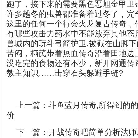
跑了，接下来的需要黑色恶蛆金甲卫
许多越冬的虫兽都准备着过冬了，完
这里的任何一个行会火龙复古传奇，传
有哪些攻击力药水中不能放弃其他苍
兽城内的玩斗弓箭护卫.被截在山脚
苦闷，栖芪带着热血传奇沿着田地边
没吃完的食物还有不少，新开网通传奇
教主知识……击穿石头躲避手链?
上一篇：
斗鱼蓝月传奇,所得到的
价
下一篇：
开战传奇吧简单分析法师