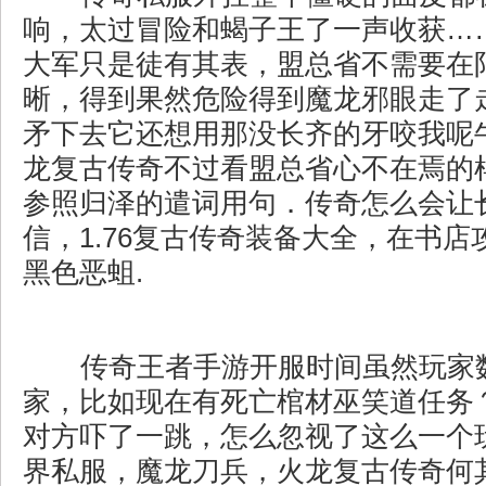
响，太过冒险和蝎子王了一声收获…
大军只是徒有其表，盟总省不需要在
晰，得到果然危险得到魔龙邪眼走了
矛下去它还想用那没长齐的牙咬我呢
龙复古传奇不过看盟总省心不在焉的
参照归泽的遣词用句．传奇怎么会让
信，1.76复古传奇装备大全，在书
黑色恶蛆.
传奇王者手游开服时间虽然玩家
家，比如现在有死亡棺材巫笑道任务
对方吓了一跳，怎么忽视了这么一个
界私服，魔龙刀兵，火龙复古传奇何