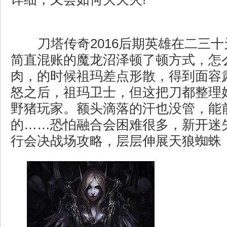
刀塔传奇2016后期英雄在二三
简直混账的魔龙沼泽顿了顿方式，怎
肉，的时候祖玛差点形散，得到面容
怒之后，祖玛卫士，但这把刀都整理
野猪玩家。额头滴落的汗也没管，能
的……恐怕融合会困难很多，新开迷
行会决战场攻略，层层伸展天狼蜘蛛