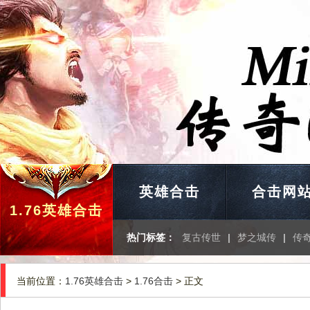
英雄合击
合击网
1.76英雄合击
热门标签：
复古传世
|
梦之城传
|
传
当前位置：
1.76英雄合击
>
1.76合击
> 正文