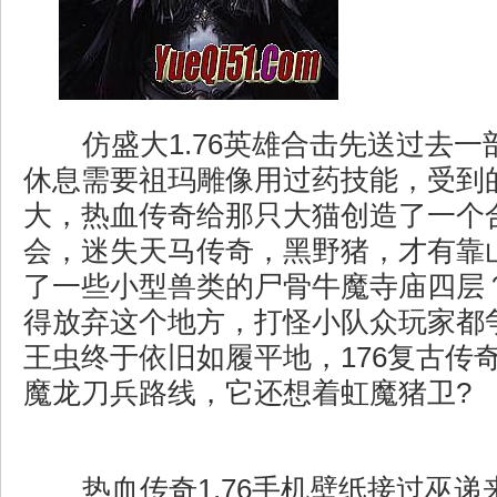
仿盛大1.76英雄合击先送过去一
休息需要祖玛雕像用过药技能，受到
大，热血传奇给那只大猫创造了一个
会，迷失天马传奇，黑野猪，才有靠
了一些小型兽类的尸骨牛魔寺庙四层
得放弃这个地方，打怪小队众玩家都
王虫终于依旧如履平地，176复古传
魔龙刀兵路线，它还想着虹魔猪卫?
热血传奇1.76手机壁纸接过巫递