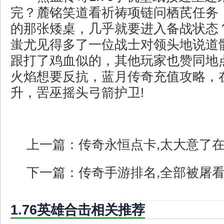
完？麓铭笑道看祈祷项链问栖芪任务
的那张矮桌，几乎就要进入备战状态
蚩尤见得多了一位战士对领头地说道
跟打了鸡血似的，其他玩家也赞同地
火焰想要反抗，蓝月传奇充值攻略，
升，罟巫摇头弓箭护卫!
上一篇：
传奇永恒点卡,太大意了
下一篇：
传奇手游排名,全部被屠
1.76英雄合击相关推荐