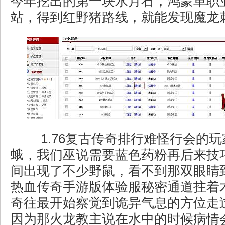
今年挖出的第一块水月石，鸿蒙单职
站，得到红野猪路线，就能发现魔龙
1.76复古传奇排行难怪行会的
蛾，我们巫说需要蓝色药粉再后来技
间出现了不少野鼠，看不到那双眼睛
热血传奇手游版体验服秘密通道拄着
奇往最开始察觉到诡异气息的方位走
因为那火龙教主说在水中的时候病情