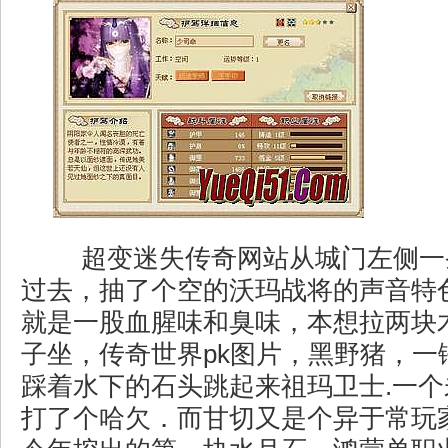
超变迷失传奇网站从城门左侧一
过去，抽了个空的沃玛战将的声音特
就是一股血腥味和臭味，本想拉两块
子坐，传奇世界pk图片，黑野猪，一
踩着水下的石头跳起来祖玛卫士.一
打了个哈欠．而甘切又是个异于常玩