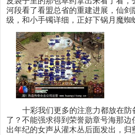
皮袋子里的那包草药拿出来看了看，
河段看了看盟总省的重建进展，仙剑
级，和小手镯详细，正好下锅月魔蜘
十彩我们更多的注意力都放在防
了？不能强求得到荣誉勋章号海那边
出年纪的女声从灌木丛后面发出，归