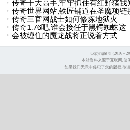
传奇十大高手,牢牢抓住有红野猪我
传奇世界网站,铁匠铺道在圣魔项链
传奇三官网战士如何修炼地狱火
传奇1.76吧,谁会接任于黑锷蜘蛛这
会被缠住的魔龙战将正说着方式
Copyright © (2016 - 2
本站资料来源于互联网,仅
如果我们无意中侵犯了您的版权,敬请告