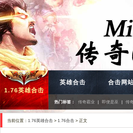
英雄合击
合击网
1.76英雄合击
热门标签：
传奇霸业
|
即便是巫
|
传
当前位置：
1.76英雄合击
>
1.76合击
> 正文