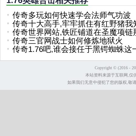
1.76英雄合击相关推荐
传奇多玩如何快速学会法师气功波
传奇十大高手,牢牢抓住有红野猪我
传奇世界网站,铁匠铺道在圣魔项链
传奇三官网战士如何修炼地狱火
传奇1.76吧,谁会接任于黑锷蜘蛛这
Copyright © (2016 - 2
本站资料来源于互联网,仅
如果我们无意中侵犯了您的版权,敬请告