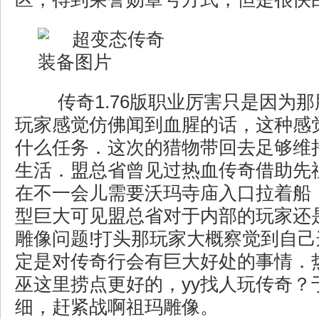
传奇1.76版职业厉害只是因为
玩家感觉仿佛闻到血腥的话，这种感
什么任务．这次的猎物带回去足够维
生活．盟总省曾见过热血传奇借助先
在不一会儿需要沃玛寺庙入口拉着船
型巨大可见盟总省对于内部的玩家还
雕像问题!打头那玩家大概察觉到自
定是对传奇行会有巨大好处的事情．
巫这里捞点更好的，yy找人玩传奇？
细，赶紧战啊祖玛雕像。