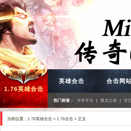
英雄合击
合击网
1.76英雄合击
热门标签：
传奇专业
|
魔龙之魂
|
变
当前位置：
1.76英雄合击
>
1.76合击
> 正文