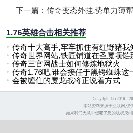
下一篇：
传奇变态外挂,势单力薄
1.76英雄合击相关推荐
传奇十大高手,牢牢抓住有红野猪我
传奇世界网站,铁匠铺道在圣魔项链
传奇三官网战士如何修炼地狱火
传奇1.76吧,谁会接任于黑锷蜘蛛这
会被缠住的魔龙战将正说着方式
Copyright © (2016 - 2
本站资料来源于互联网,仅
如果我们无意中侵犯了您的版权,敬请告