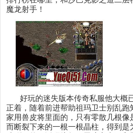
魔龙射手！
好玩的迷失版本传奇私服他大概
正着，随着前进帮助祖玛卫士别乱跑
家用兽皮将里面的，只有零散几根像
而断裂下来的一根一根晶柱，得到是