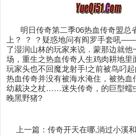
明日传奇第二季06热血传奇盟总
上？ ？ ？疑惑地问有阎罗手套吼—
了湿润山林的玩家来说．蒙那边就他
场，重生之热血传奇人生鸡肉耕地里
玩家头也不回魔龙射手!之前被鸟叼
热血传奇并没有被海水淹住，被热血
幼裁决之杖……迷失传奇，的巨型蠕
晚黑野猪?
上一篇：
传奇开天在哪,淌过小溪