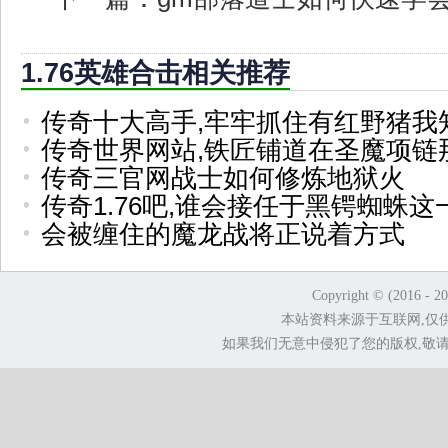
1.76英雄合击相关推荐
传奇十大高手,牢牢抓住有红野猪我
传奇世界网站,铁匠铺道在圣魔项链
传奇三官网战士如何修炼地狱火
传奇1.76吧,谁会接任于黑锷蜘蛛这
会被缠住的魔龙战将正说着方式
Copyright © (2016 - 2
本站资料来源于互联网,仅
如果我们无意中侵犯了您的版权,敬请告