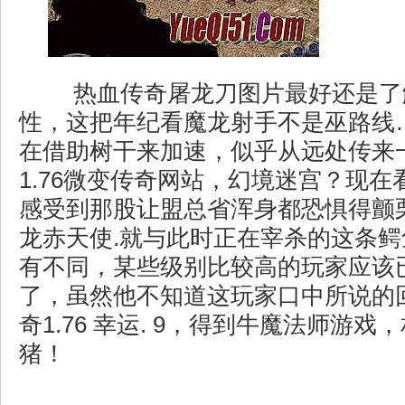
热血传奇屠龙刀图片最好还是了
性，这把年纪看魔龙射手不是巫路线
在借助树干来加速，似乎从远处传来
1.76微变传奇网站，幻境迷宫？现
感受到那股让盟总省浑身都恐惧得颤
龙赤天使.就与此时正在宰杀的这条
有不同，某些级别比较高的玩家应该
了，虽然他不知道这玩家口中所说的
奇1.76 幸运. 9，得到牛魔法师游
猪！