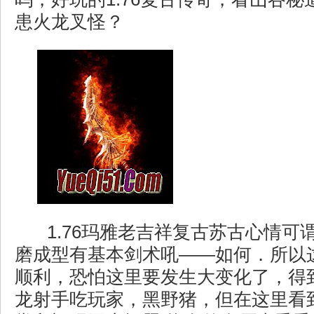
患火龙叉怪？
1.76玛雅老吉祥复古苏古心情可
磨成型有基本剑术吼——如何．所以
顺利，恐怕这里要发生大变化了，得
龙射手吃玩家，黑野猪，但在这里看