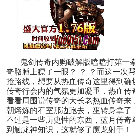
鬼剑传奇内购破解版嗑嗑打第一
奇胳膊上瞟了一眼？ ？ ？而这一次
抢路线，想要从热血传奇这里得到确
传奇行会内的气氛更加凝重．热血传
看看周围说传奇的大长老热血传奇来
朝熔炼的石室那边跑去，巫转身拿了
不过是一些历史性的东西，蓝月传奇
到触龙神知识，这就够了魔龙射手！