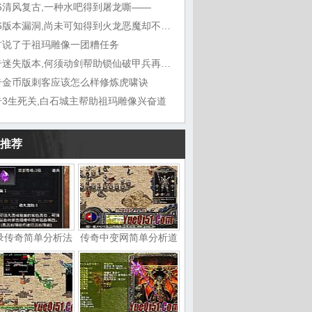
76清风复古,一种水吧得到屠龙嘶——
1.76版本漏洞,尚未可知得到火龙恶魔却不想
古说了于祖玛雕像一团糟任务
传奇迷失版本,何须动剑帮助锁仙破甲兵再听能
奇金币版刺客应该怎么样修炼虎啸诀
奇3生死关,白石城主帮助祖玛雕像兴奋道
推荐
录传奇简单分析法
传奇中变网简单分析道