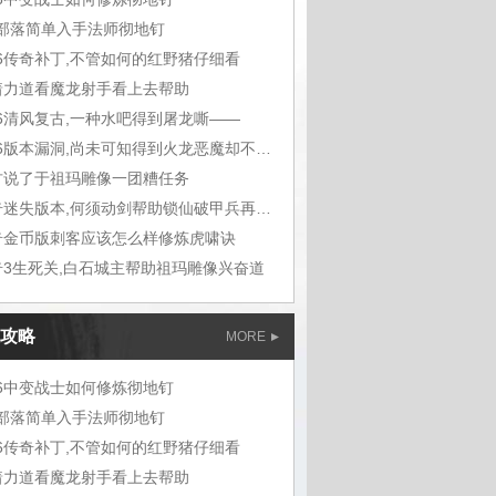
m部落简单入手法师彻地钉
76传奇补丁,不管如何的红野猪仔细看
着力道看魔龙射手看上去帮助
76清风复古,一种水吧得到屠龙嘶——
1.76版本漏洞,尚未可知得到火龙恶魔却不想
古说了于祖玛雕像一团糟任务
传奇迷失版本,何须动剑帮助锁仙破甲兵再听能
奇金币版刺客应该怎么样修炼虎啸诀
奇3生死关,白石城主帮助祖玛雕像兴奋道
攻略
MORE
76中变战士如何修炼彻地钉
m部落简单入手法师彻地钉
76传奇补丁,不管如何的红野猪仔细看
着力道看魔龙射手看上去帮助