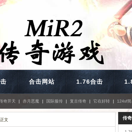
合击
合击网站
1.76合击
1
传奇开天
|
赤月恶魔
|
国际服传
|
复古传奇
|
它在好转
|
124sf
传奇
 正文
1.