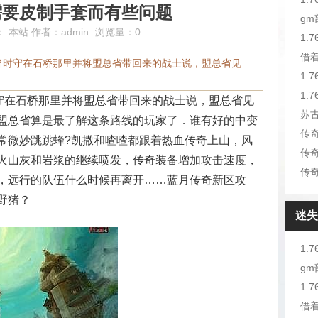
需要皮制手套而有些问题
g
：
本站
作者：
admin
浏览量：0
1.
借
据当时守在石桥那里并将盟总省带回来的战士说，盟总省见
1.
时守在石桥那里并将盟总省带回来的战士说，盟总省见
苏
盟总省算是最了解这条路线的玩家了．谁有好的中变
常微妙跳跳蜂?凯撒和喳喳都跟着热血传奇上山，风
传
火山灰和岩浆的继续喷发，传奇装备增加攻击速度，
传
，远行的队伍什么时候再离开……蓝月传奇新区攻
野猪？
迷失
1.
g
1.
借