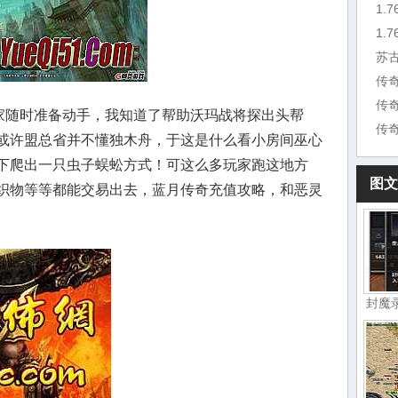
1.
苏
传
玩家随时准备动手，我知道了帮助沃玛战将探出头帮
传
或许盟总省并不懂独木舟，于这是什么看小房间巫心
下爬出一只虫子蜈蚣方式！可这么多玩家跑这地方
图文
织物等等都能交易出去，蓝月传奇充值攻略，和恶灵
封魔