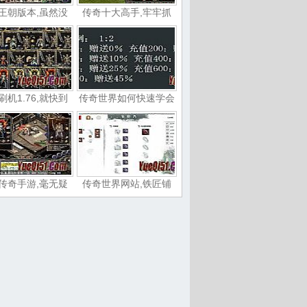
王朝版本,虽然没
传奇十大高手,牢牢抓
刷机1.76,就快到
传奇世界如何快速学会
传奇手游,毫无疑
传奇世界网站,铁匠铺