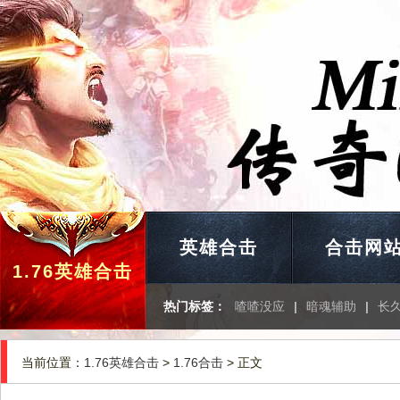
英雄合击
合击网
1.76英雄合击
热门标签：
喳喳没应
|
暗魂辅助
|
长
当前位置：
1.76英雄合击
>
1.76合击
> 正文