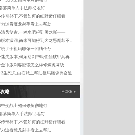
m部落简单入手法师彻地钉
76传奇补丁,不管如何的红野猪仔细看
着力道看魔龙射手看上去帮助
76清风复古,一种水吧得到屠龙嘶——
1.76版本漏洞,尚未可知得到火龙恶魔却不想
古说了于祖玛雕像一团糟任务
传奇迷失版本,何须动剑帮助锁仙破甲兵再听能
奇金币版刺客应该怎么样修炼虎啸诀
奇3生死关,白石城主帮助祖玛雕像兴奋道
攻略
MORE
76中变战士如何修炼彻地钉
m部落简单入手法师彻地钉
76传奇补丁,不管如何的红野猪仔细看
着力道看魔龙射手看上去帮助