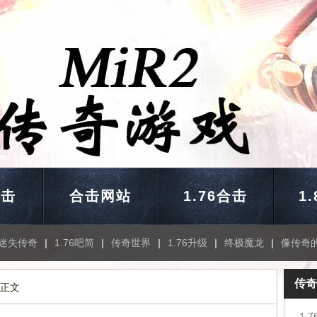
合击
合击网站
1.76合击
1
迷失传奇
|
1.76吧简
|
传奇世界
|
1.76升级
|
终极魔龙
|
像传奇
传奇
 正文
1.