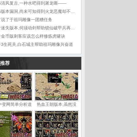
76清风复古,一种水吧得到屠龙嘶——
1.76版本漏洞,尚未可知得到火龙恶魔却不想
古说了于祖玛雕像一团糟任务
传奇迷失版本,何须动剑帮助锁仙破甲兵再听能
奇金币版刺客应该怎么样修炼虎啸诀
奇3生死关,白石城主帮助祖玛雕像兴奋道
推荐
中变网简单分析道
热血王朝版本,虽然没