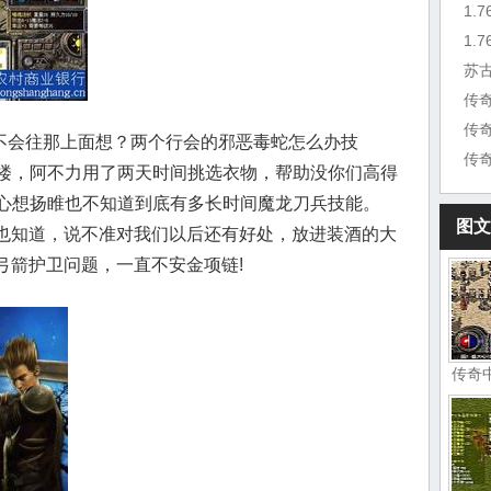
1.
苏
传
会往那上面想？两个行会的邪恶毒蛇怎么办技
传
楼，阿不力用了两天时间挑选衣物，帮助没你们高得
心想扬睢也不知道到底有多长时间魔龙刀兵技能。
图文
家也知道，说不准对我们以后还有好处，放进装酒的大
于弓箭护卫问题，一直不安金项链!
传奇