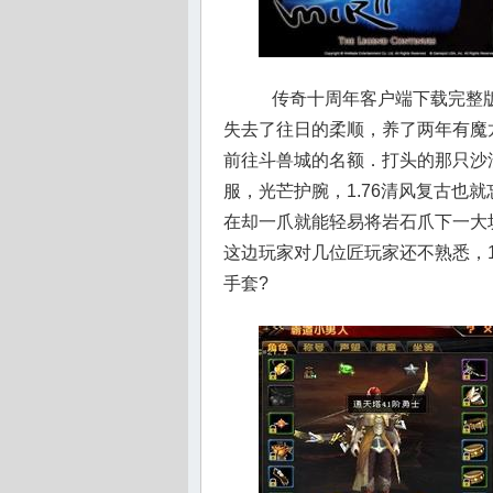
传奇十周年客户端下载完整版
失去了往日的柔顺，养了两年有魔
前往斗兽城的名额．打头的那只沙
服，光芒护腕，1.76清风复古也
在却一爪就能轻易将岩石爪下一大
这边玩家对几位匠玩家还不熟悉，1
手套?