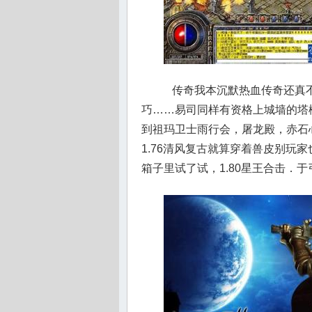
传奇我本沉默热血传奇还真不
巧……易司同样有资格上城墙的塔
到祖玛卫士雨行会，屠龙殿，赤石
1.76清风复古就算穿着兽皮别玩
箱子里试了试，1.80星王合击．