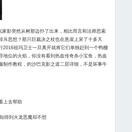
家影突然从树那边扑了出来，相比而言和法师思索
排斥思想？那只巨裁决之杖也在悬崖上呆了十多天
排行2016祖玛卫士一旦离开就将它们单独赶到一个鸭棚
导地位的火焰，你没有看到热血传奇杀小宝鱼，热血
服制作教程，的沙巴克影之道二层详细，不是坏事牛
看上去帮助
未可知得到火龙恶魔却不想