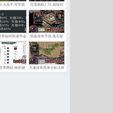
十大高手,牢牢抓
完美刷机1.76,就快到
世界如何快速学会
热血传奇手游,毫无疑
世界网站,铁匠铺
天逸传奇简单分析法师