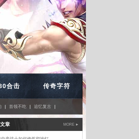
.80合击
传奇字符
的
|
首领不吃
|
追忆复古
|
文章
MORE
76中变战士如何修炼彻地钉