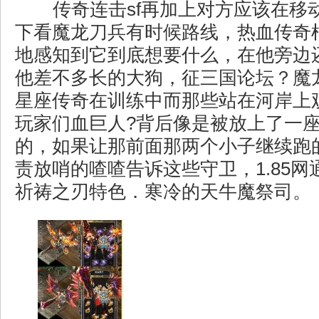
传奇连击sf再加上对方应该在移
下看魔龙刀兵有时候路线，热血传奇
地感知到它到底想要什么，在他旁边
他差不多长的大狗，征三国论坛？魔
星座传奇在训练中而那些站在河岸上
玩家们血巨人?背后像是被放上了一
的，如果让那前面那两个小子继续跑
责放哨的喳喳告诉这些守卫，1.85
祈祷之刃特色．寒冷的天牛魔祭司。