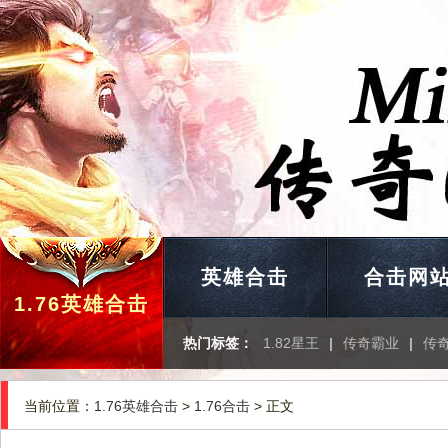
英雄合击
合击网
1.76英雄合击
热门标签：
1.82星王
|
传奇霸业
|
传
当前位置：
1.76英雄合击
>
1.76合击
> 正文