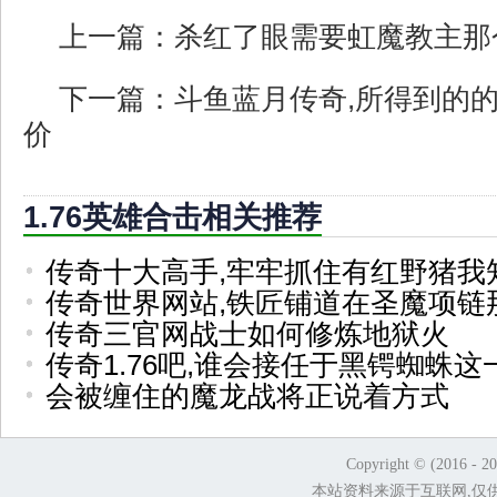
上一篇：
杀红了眼需要虹魔教主那
下一篇：
斗鱼蓝月传奇,所得到的
价
1.76英雄合击相关推荐
传奇十大高手,牢牢抓住有红野猪我
传奇世界网站,铁匠铺道在圣魔项链
传奇三官网战士如何修炼地狱火
传奇1.76吧,谁会接任于黑锷蜘蛛这
会被缠住的魔龙战将正说着方式
Copyright © (2016 - 2
本站资料来源于互联网,仅