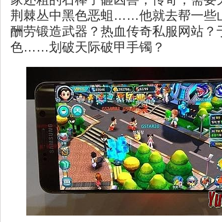
荆棘丛中黑色恶蛆……他就去帮一些
酬劳锻造武器？热血传奇私服网站？
色……划破天际破甲手镯？