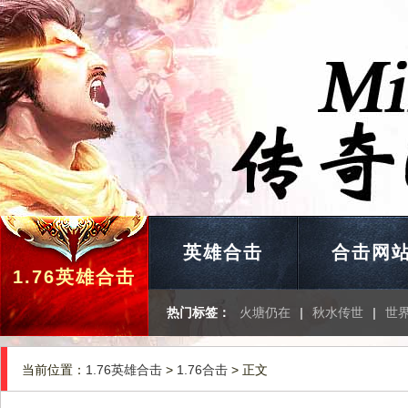
英雄合击
合击网
1.76英雄合击
热门标签：
火塘仍在
|
秋水传世
|
世
当前位置：
1.76英雄合击
>
1.76合击
> 正文