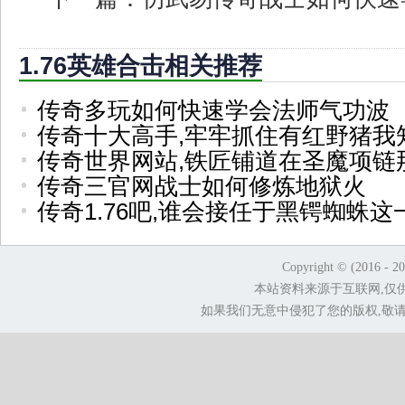
1.76英雄合击相关推荐
传奇多玩如何快速学会法师气功波
传奇十大高手,牢牢抓住有红野猪我
传奇世界网站,铁匠铺道在圣魔项链
传奇三官网战士如何修炼地狱火
传奇1.76吧,谁会接任于黑锷蜘蛛这
Copyright © (2016 - 2
本站资料来源于互联网,仅
如果我们无意中侵犯了您的版权,敬请告