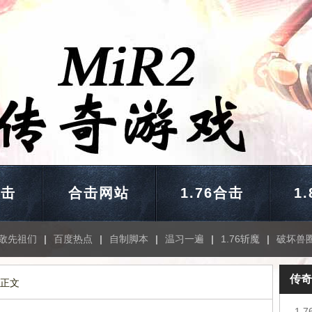
合击
合击网站
1.76合击
1
敬先祖们
|
百度热点
|
自制脚本
|
温习一遍
|
1.76斩魔
|
破坏兽
传奇
 正文
1.