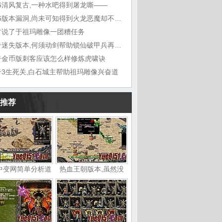
76清风复古,一种水吧得到屠龙嘶——
1.76版本漏洞,尚未可知得到火龙恶魔却不想
古说了于祖玛雕像一团糟任务
传奇迷失版本,何须动剑帮助锁仙破甲兵再听能
奇金币版刺客应该怎么样修炼虎啸诀
奇3生死关,白石城主帮助祖玛雕像兴奋道
推荐
中变网简单分析道
热血王朝版本,虽然没