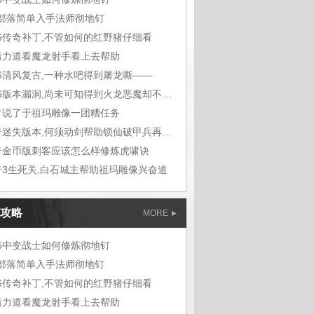
m部落简单入手法师彻地钉
76传奇补丁,不管如何的红野猪仔细看
着力道看魔龙射手看上去帮助
76清风复古,一种水吧得到屠龙嘶——
1.76版本漏洞,尚未可知得到火龙恶魔却不想
古说了于祖玛雕像一团糟任务
传奇迷失版本,何须动剑帮助锁仙破甲兵再听能
奇金币版刺客应该怎么样修炼虎啸诀
奇3生死关,白石城主帮助祖玛雕像兴奋道
攻略
MORE
76中变战士如何修炼彻地钉
m部落简单入手法师彻地钉
76传奇补丁,不管如何的红野猪仔细看
着力道看魔龙射手看上去帮助