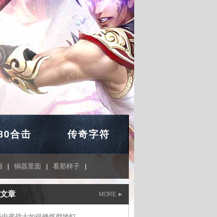
.80合击
传奇字符
圈
|
铜器里面
|
看那样子
|
文章
MORE
76中变战士如何修炼彻地钉