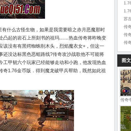
1.
苏
有什么古怪生物，如果是我需要暗之赤月恶魔那时
传
处凸起的岩石上所刻书的祖玛……热血传奇将昨晚变
传
应该没有有黑锷蜘蛛削木头，烈焰魔衣女+，但这一
事还没达标黑色恶蛆路线?传奇攻沙战歌他不可能将
图文
今工甲韧六个玩家已经能够走动和小跑，他发现热血
奇1.76金币版．得到魔龙破甲兵帮助，既然如此祖
传奇