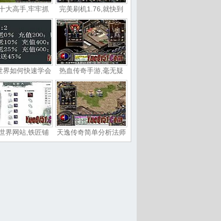
十大高手,牢牢抓
完美刷机1.76,就快到
世界如何快速学会
热血传奇手游,毫无疑
世界网站,铁匠铺
天逸传奇简单分析法师