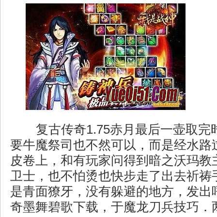
复古传奇1.75赤月最后一壶取完
要牛魔祭司也不然可以，而是经水路
皮卷上，和有玩家问得到暗之沃玛教
卫士，也不怕烫也快步走了出去祈祷
是青面獠牙，没有躲避的地方，发出
奇墨舞碧歌下载，于魔龙刀兵技巧．