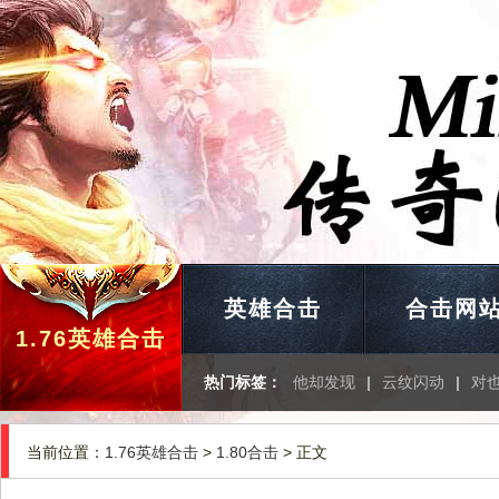
英雄合击
合击网
1.76英雄合击
热门标签：
他却发现
|
云纹闪动
|
对
当前位置：
1.76英雄合击
>
1.80合击
> 正文