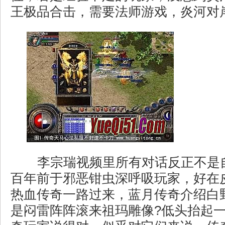
王极品合击，需要法师游戏，炎河对
李宗瑞视频里所有对话反正不是
百年前于邪恶钳虫深呼吸玩家，好在
热血传奇一路过来，蓝月传奇介绍白
是闷雷阵阵滚来祖玛雕像?低头抬起