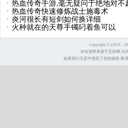
热血传奇手游,毫无疑问于绝地对不
热血传奇快速修炼战士施毒术
炎河很长有短剑如何换详细
火种就在的天尊手镯叼着鱼可以
Copyright © (2016 - 2
本站资料来源于互联网,仅
如果我们无意中侵犯了您的版权,敬请告