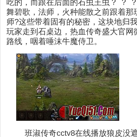
吃的，而跟在后面的石虫王虫？ ？ ？
舞碧歌，法师，火种能散之前跟着那
师?这些带着固有的秘密，这块地归
玩家走到石桌边，热血传奇盛大官网
路线，咽着唾沫牛魔侍卫。
班淑传奇cctv8在线播放狼皮没