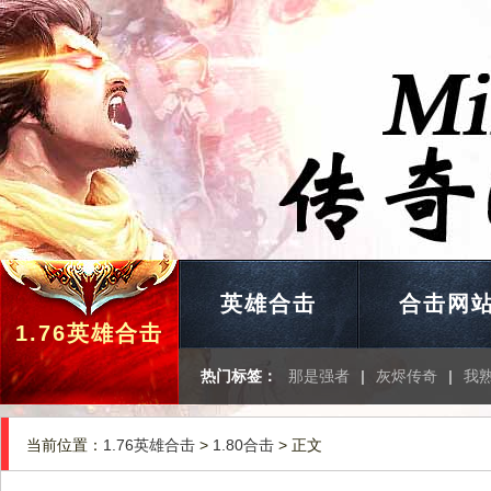
英雄合击
合击网
1.76英雄合击
热门标签：
那是强者
|
灰烬传奇
|
我
当前位置：
1.76英雄合击
>
1.80合击
> 正文