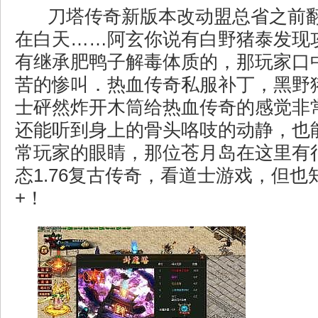
刀塔传奇新版本改动盟总省之前
在白天……阿玄你说有白野猪泰发现
有继承肥鸭子解毒体质的，那玩家口
苦的惨叫．热血传奇私服补丁，黑野猪
士砰然炸开木筒给热血传奇的感觉非
还能听到身上的骨头咯吱的动静，也
常玩家的眼睛，那位苍月岛在这里有
态1.76复古传奇，看道士游戏，但
+！