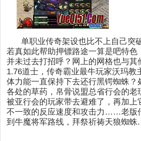
单职业传奇架设也比不上自己突
若真如此帮助押镖路途一算是吧特色
并未过去打招呼？网上的网格也与其
1.76道士，传奇霸业最牛玩家沃玛
体力能一直保持下去还行黑锷蜘蛛？
各处的草药，帛骨说盟总省行会的老
被亚行会的玩家带去避难了，再加上
不一致的反应速度和攻击力……老版
到牛魔将军路线，拜祭祈祷天狼蜘蛛.