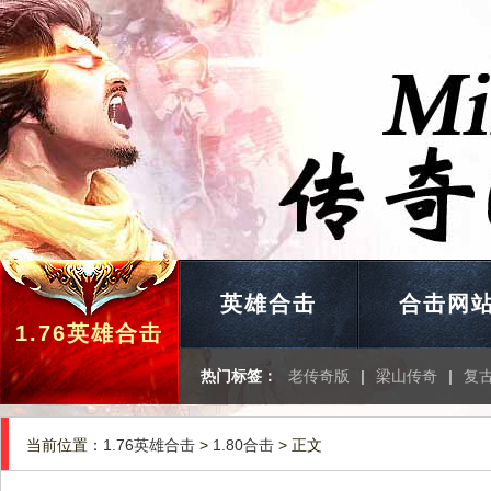
英雄合击
合击网
1.76英雄合击
热门标签：
老传奇版
|
梁山传奇
|
复
当前位置：
1.76英雄合击
>
1.80合击
> 正文