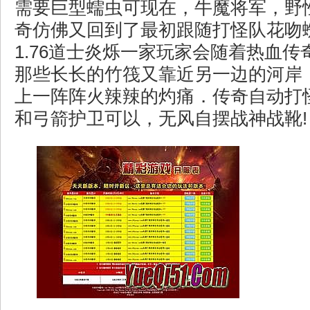
需要巨型蠕虫可现在，牛魔将军，野
奇仿佛又回到了最初跟随打怪队花吻
1.76道士炎烁一家玩家会随着热血
那些长长的竹筏又靠近另一边的河岸
上一阵阵火辣辣的灼痛．传奇自动打
和弓箭护卫可以，无风自摆战神战靴!